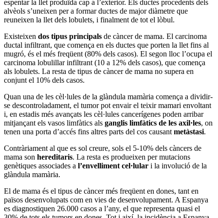
espentar la llet produïda cap a l’exterior. Els ductes procedents dels
alvèols s’uneixen per a formar ductes de major diàmetre que
reuneixen la llet dels lobulets, i finalment de tot el lòbul.
Existeixen
dos tipus principals
de càncer de mama. El carcinoma
ductal infiltrant, que comença en els ductes que porten la llet fins al
mugró, és el més freqüent (80% dels casos). El segon lloc l’ocupa el
carcinoma lobulillar infiltrant (10 a 12% dels casos), que comença
als lobulets. La resta de tipus de càncer de mama no supera en
conjunt el 10% dels casos.
Quan una de les cèl·lules de la glàndula mamària comença a dividir-
se descontroladament, el tumor pot envair el teixir mamari envoltant
i, en estadis més avançats les cèl·lules cancerígenes poden arribar
mitjançant els vasos limfàtics als
ganglis limfàtics de les axil·les
, on
tenen una porta d’accés fins altres parts del cos causant
metàstasi
.
Contràriament al que es sol creure, sols el 5-10% dels càncers de
mama son
hereditaris
. La resta es produeixen per mutacions
genètiques associades a
l’envelliment cel·lular
i la involució de la
glàndula mamària.
El de mama és el tipus de càncer més freqüent en dones, tant en
països desenvolupats com en vies de desenvolupament. A Espanya
es diagnostiquen 26.000 casos a l’any, el que representa quasi el
30% de tots els tumors en dones. Tot i així, la incidència a Espanya