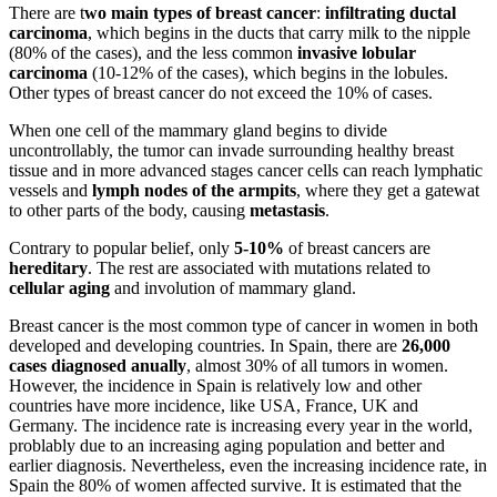
There are t
wo main types of breast cancer
:
infiltrating ductal
carcinoma
, which begins in the ducts that carry milk to the nipple
(80% of the cases), and the less common
invasive lobular
carcinoma
(10-12% of the cases), which begins in the lobules.
Other types of breast cancer do not exceed the 10% of cases.
When one cell of the mammary gland begins to divide
uncontrollably, the tumor can invade surrounding healthy breast
tissue and in more advanced stages cancer cells can reach lymphatic
vessels and
lymph nodes of the armpits
, where they get a gatewat
to other parts of the body, causing
metastasis
.
Contrary to popular belief, only
5-10%
of breast cancers are
hereditary
. The rest are associated with mutations related to
cellular aging
and involution of mammary gland.
Breast cancer is the most common type of cancer in women in both
developed and developing countries. In Spain, there are
26,000
cases diagnosed anually
, almost 30% of all tumors in women.
However, the incidence in Spain is relatively low and other
countries have more incidence, like USA, France, UK and
Germany. The incidence rate is increasing every year in the world,
problably due to an increasing aging population and better and
earlier diagnosis. Nevertheless, even the increasing incidence rate, in
Spain the 80% of women affected survive. It is estimated that the