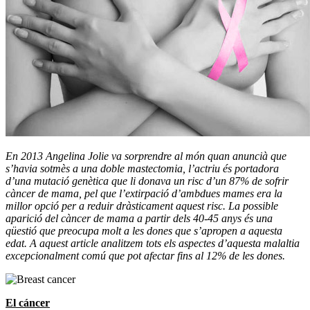
En 2013 Angelina Jolie va sorprendre al món quan anuncià que
s’havia sotmès a una doble mastectomia, l’actriu és portadora
d’una mutació genètica que li donava un risc d’un 87% de sofrir
càncer de mama, pel que l’extirpació d’ambdues mames era la
millor opció per a reduir dràsticament aquest risc. La possible
aparició del càncer de mama a partir dels 40-45 anys és una
qüestió que preocupa molt a les dones que s’apropen a aquesta
edat. A aquest article analitzem tots els aspectes d’aquesta malaltia
excepcionalment comú que pot afectar fins al 12% de les dones.
El cáncer