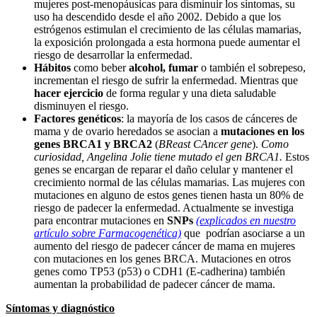
mujeres post-menopáusicas para disminuir los síntomas, su
uso ha descendido desde el año 2002. Debido a que los
estrógenos estimulan el crecimiento de las células mamarias,
la exposición prolongada a esta hormona puede aumentar el
riesgo de desarrollar la enfermedad.
Hábitos
como beber
alcohol, fumar
o también el sobrepeso,
incrementan el riesgo de sufrir la enfermedad. Mientras que
hacer ejercicio
de forma regular y una dieta saludable
disminuyen el riesgo.
Factores genéticos
: la mayoría de los casos de cánceres de
mama y de ovario heredados se asocian a
mutaciones en los
genes BRCA1 y BRCA2
(
BReast CAncer gene
).
Como
curiosidad, Angelina Jolie tiene mutado el gen BRCA1.
Estos
genes se encargan de reparar el daño celular y mantener el
crecimiento normal de las células mamarias. Las mujeres con
mutaciones en alguno de estos genes tienen hasta un 80% de
riesgo de padecer la enfermedad. Actualmente se investiga
para encontrar mutaciones en
SNPs
(explicados en nuestro
artículo sobre Farmacogenética)
que podrían asociarse a un
aumento del riesgo de padecer cáncer de mama en mujeres
con mutaciones en los genes BRCA. Mutaciones en otros
genes como TP53 (p53) o CDH1 (E-cadherina) también
aumentan la probabilidad de padecer cáncer de mama.
Síntomas y diagnóstico