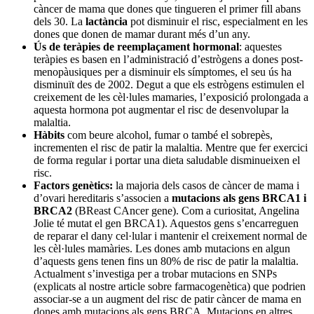
càncer de mama que dones que tingueren el primer fill abans
dels 30. La
lactància
pot disminuir el risc, especialment en les
dones que donen de mamar durant més d’un any.
Ús de teràpies de reemplaçament hormonal
: aquestes
teràpies es basen en l’administració d’estrògens a dones post-
menopàusiques per a disminuir els símptomes, el seu ús ha
disminuït des de 2002. Degut a que els estrògens estimulen el
creixement de les cèl·lules mamaries, l’exposició prolongada a
aquesta hormona pot augmentar el risc de desenvolupar la
malaltia.
Hàbits
com beure alcohol, fumar o també el sobrepès,
incrementen el risc de patir la malaltia. Mentre que fer exercici
de forma regular i portar una dieta saludable disminueixen el
risc.
Factors genètics:
la majoria dels casos de càncer de mama i
d’ovari hereditaris s’associen a
mutacions als gens BRCA1 i
BRCA2
(BReast CAncer gene). Com a curiositat, Angelina
Jolie té mutat el gen BRCA1). Aquestos gens s’encarreguen
de reparar el dany cel·lular i mantenir el creixement normal de
les cèl·lules mamàries. Les dones amb mutacions en algun
d’aquests gens tenen fins un 80% de risc de patir la malaltia.
Actualment s’investiga per a trobar mutacions en SNPs
(explicats al nostre article sobre farmacogenètica) que podrien
associar-se a un augment del risc de patir càncer de mama en
dones amb mutacions als gens BRCA. Mutacions en altres