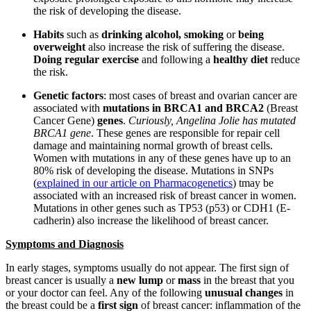
the risk of developing the disease.
Habits
such as
drinking alcohol,
smoking
or
being
overweight
also increase the risk of suffering the disease.
Doing regular exercise
and following a
healthy diet
reduce
the risk.
Genetic factors
: most cases of breast and ovarian cancer are
associated with
mutations in BRCA1 and BRCA2
(Breast
Cancer Gene)
genes
.
Curiously, Angelina Jolie has mutated
BRCA1 gene
. These genes are responsible for repair cell
damage and maintaining normal growth of breast cells.
Women with mutations in any of these genes have up to an
80% risk of developing the disease. Mutations in SNPs
(
explained in our article on Pharmacogenetics
) tmay be
associated with an increased risk of breast cancer in women.
Mutations in other genes such as TP53 (p53) or CDH1 (E-
cadherin) also increase the likelihood of breast cancer.
Symptoms and Diagnosis
In early stages, symptoms usually do not appear. The first sign of
breast cancer is usually a
new lump
or
mass
in the breast that you
or your doctor can feel. Any of the following
unusual changes
in
the breast could be a
first sign
of breast cancer: inflammation of the