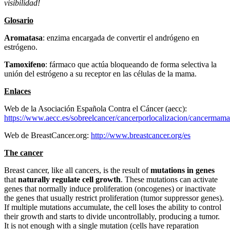
visibilidad!
Glosario
Aromatasa
: enzima encargada de convertir el andrógeno en
estrógeno.
Tamoxifeno
: fármaco que actúa bloqueando de forma selectiva la
unión del estrógeno a su receptor en las células de la mama.
Enlaces
Web de la Asociación Española Contra el Cáncer (aecc):
https://www.aecc.es/sobreelcancer/cancerporlocalizacion/cancerma
Web de BreastCancer.org:
http://www.breastcancer.org/es
The cancer
Breast cancer, like all cancers, is the result of
mutations in genes
that
naturally regulate cell growth
. These mutations can activate
genes that normally induce proliferation (oncogenes) or inactivate
the genes that usually restrict proliferation (tumor suppressor genes).
If multiple mutations accumulate, the cell loses the ability to control
their growth and starts to divide uncontrollably, producing a tumor.
It is not enough with a single mutation (cells have reparation