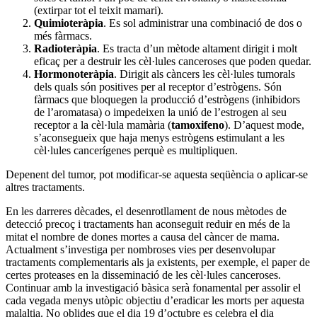
(extirpar tot el teixit mamari).
Quimioteràpia
. Es sol administrar una combinació de dos o
més fàrmacs.
Radioteràpia
. Es tracta d’un mètode altament dirigit i molt
eficaç per a destruir les cèl·lules canceroses que poden quedar.
Hormonoteràpia
. Dirigit als càncers les cèl·lules tumorals
dels quals són positives per al receptor d’estrògens. Són
fàrmacs que bloquegen la producció d’estrògens (inhibidors
de l’aromatasa) o impedeixen la unió de l’estrogen al seu
receptor a la cèl·lula mamària (
tamoxifeno
). D’aquest mode,
s’aconsegueix que haja menys estrògens estimulant a les
cèl·lules cancerígenes perquè es multipliquen.
Depenent del tumor, pot modificar-se aquesta seqüència o aplicar-se
altres tractaments.
En les darreres dècades, el desenrotllament de nous mètodes de
detecció precoç i tractaments han aconseguit reduir en més de la
mitat el nombre de dones mortes a causa del càncer de mama.
Actualment s’investiga per nombroses vies per desenvolupar
tractaments complementaris als ja existents, per exemple, el paper de
certes proteases en la disseminació de les cèl·lules canceroses.
Continuar amb la investigació bàsica serà fonamental per assolir el
cada vegada menys utòpic objectiu d’eradicar les morts per aquesta
malaltia. No oblides que el dia 19 d’octubre es celebra el dia