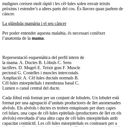
malignes creixen molt ràpid i les cèl·lules solen envair teixits
pròxims i estendre’s a altres parts del cos. És llavors quan parlem de
càncer.
La glàndula mamària i el seu càncer
Per poder entendre aquesta malaltia, és necessari conèixer
l’anatomia de la
mama
.
Representació esquemàtica del perfil intern de
la mama. A. Ductes B. Lòbuls C. Sens
lactífers. D. Mugró E. Teixir gras F. Muscle
pectoral G. Costelles i muscles intercostals.
Ampliació: A. Cèl·lules ductals normals B.
Cèl·lules mioepitelials i membrana basal C.
Lumen o canal central del ducte.
Cada lòbul està format per un conjunt de lobulets. Un lobulet està
format per una agrupació d’unitats productores de llet anomenades
alvèols. Els alvèols i ductes es troben entapissats per dues capes
cel·lulars, una capa de cèl·lules epitelials (productores de llet en els
alvèols) envoltada d’una altra capa de cèl·lules mioepitelials amb
capacitat contràctil. Les cèl·lules mioepitelials es contrauen per a