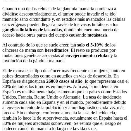
Cuando una de las células de la glándula mamaria comienza a
dividirse descontroladamente, el tumor puede invadir el tejido
mamario sano circundante y, en estadíos más avanzados las células
cancerígenas pueden llegar a través de los vasos linfáticos a los
ganglios linfáticos de las axilas
, donde obtienen una puerta de
acceso hacia otras partes del cuerpo causando
metástasis
.
Al contrario de lo que se suele creer, tan
solo el 5-10%
de los
cánceres de mama son
hereditarios
. El resto se producen por
mutaciones genéticas asociadas al
envejecimiento celular
y la
involución de la gándula mamaria.
El de mama es el tipo de cáncer más frecuente en mujeres, tanto en
países desarrollados como en aquellos en vías de desarrollo. En
España se diagnostican
26000 casos al año
, lo que representa casi el
30% de todos los tumores en mujeres. Aun así, la incidencia en
España es relativamente baja, es menor que en países como Estados
Unidos, Francia, Reino Unido o Alemania. La tasa de incidencia
aumenta cada año en España y en el mundo, probablemente debido
al envejecimiento de la población y a un diagnóstico cada vez más
precoz. Sin embargo, conforme aumenta la tasa de incidencia,
también lo hace la de supervivencia, actualmente en España hasta el
80% de mujeres afectadas sobreviven. Se estima que el riesgo de
padecer cáncer de mama a lo largo de la vida es de,