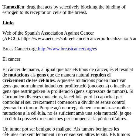
Tamoxifen
: drug that acts by selectively blocking the binding of
estrogen to its receptor on cells of the breast.
Links
Web of the Spanish Association Against Cancer
(AECC): https://www.aecc.es/sobreelcancer/cancerporlocalizacion/
BreastCancer.org:
http://www.breastcancer.org/es
El càncer
El càncer de mama, al igual que tots els tipus de càncer, és el resultat
de
mutacions
als
gens
que de manera natural
regulen el
creixement de les cèl·lules
. Aquestes mutacions poden inactivar
gens que normalment indueixen proliferació (oncogens) o inactivar
gens que restringeixen la proliferació (gens supressors de tumors). Si
s’acumulen diverses mutacions, la cèl·lula perd la capacitat per
controlar el seu creixement i comencen a dividir-se sense control,
generant un tumor. Perquè açò ocorrega deuen acumular-se moltes
mutacions a la cèl·lula, no és suficient amb una sola mutació, ja que
la cèl·lula posseeix mecanismes per compensar la pèrdua d’altres.
Un tumor pot ser benigne o maligne. Als tumors benignes les
cèl·lules creixent lentament i no envaeixen altres teixits. Els tumors