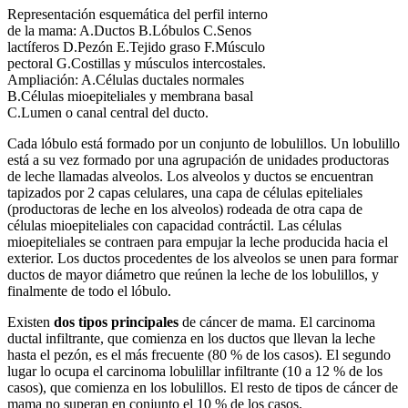
Representación esquemática del perfil interno
de la mama: A.Ductos B.Lóbulos C.Senos
lactíferos D.Pezón E.Tejido graso F.Músculo
pectoral G.Costillas y músculos intercostales.
Ampliación: A.Células ductales normales
B.Células mioepiteliales y membrana basal
C.Lumen o canal central del ducto.
Cada lóbulo está formado por un conjunto de lobulillos. Un lobulillo
está a su vez formado por una agrupación de unidades productoras
de leche llamadas alveolos. Los alveolos y ductos se encuentran
tapizados por 2 capas celulares, una capa de células epiteliales
(productoras de leche en los alveolos) rodeada de otra capa de
células mioepiteliales con capacidad contráctil. Las células
mioepiteliales se contraen para empujar la leche producida hacia el
exterior. Los ductos procedentes de los alveolos se unen para formar
ductos de mayor diámetro que reúnen la leche de los lobulillos, y
finalmente de todo el lóbulo.
Existen
dos tipos principales
de cáncer de mama. El carcinoma
ductal infiltrante, que comienza en los ductos que llevan la leche
hasta el pezón, es el más frecuente (80 % de los casos). El segundo
lugar lo ocupa el carcinoma lobulillar infiltrante (10 a 12 % de los
casos), que comienza en los lobulillos. El resto de tipos de cáncer de
mama no superan en conjunto el 10 % de los casos.