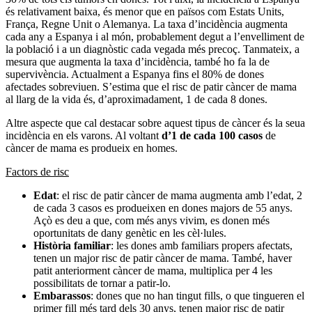
és relativament baixa, és menor que en països com Estats Units,
França, Regne Unit o Alemanya. La taxa d’incidència augmenta
cada any a Espanya i al món, probablement degut a l’envelliment de
la població i a un diagnòstic cada vegada més precoç. Tanmateix, a
mesura que augmenta la taxa d’incidència, també ho fa la de
supervivència. Actualment a Espanya fins el 80% de dones
afectades sobreviuen. S’estima que el risc de patir càncer de mama
al llarg de la vida és, d’aproximadament, 1 de cada 8 dones.
Altre aspecte que cal destacar sobre aquest tipus de càncer és la seua
incidència en els varons. Al voltant
d’1 de cada 100 casos
de
càncer de mama es produeix en homes.
Factors de risc
Edat
: el risc de patir càncer de mama augmenta amb l’edat, 2
de cada 3 casos es produeixen en dones majors de 55 anys.
Açò es deu a que, com més anys vivim, es donen més
oportunitats de dany genètic en les cèl·lules.
Història familiar
: les dones amb familiars propers afectats,
tenen un major risc de patir càncer de mama. També, haver
patit anteriorment càncer de mama, multiplica per 4 les
possibilitats de tornar a patir-lo.
Embarassos
: dones que no han tingut fills, o que tingueren el
primer fill més tard dels 30 anys, tenen major risc de patir