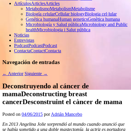
Artículos
Articles
Articles
Metabolismo
Metabolism
Metabolisme
Biología celular
Cellular biology
Biologia cel·lular
Genética humana
Human genetics
Genètica humana
Microbiología y Salud pública
Microbiology and Public
health
Microbiologia i Salut pública
Noticias
Entrevistas
Podcast
Podcast
Podcast
Contacta
Contact
Contacta
Navegación de entradas
←
Anterior
Siguiente
→
Deconstruyendo al cáncer de
mama
Deconstructing breast
cancer
Desconstruint el càncer de mama
Posted on
04/06/2015
por
Adrián Mancebo
En 2013 Angelina Jolie sorprendió al mundo cuando anunció que
se había sometido a una doble mastectomía, la actriz es portadora