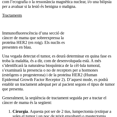
com l’ecografia o la ressonància magnètica nuclear, i/o una biòpsia
per a avaluar si la lesió és benigna o maligna.
Tractaments
Immunofluorescència d’una secció de
càncer de mama que sobreexpressa la
proteïna HER2 (en roig). Els nuclis es
presenten en blau.
Una vegada detectat el tumor, es deurà determinar en quina fase es
troba la malaltia, és a dir, com de desenvolupada està. A més
s’identificarà la naturalesa bioquímica de la cèl·lula tumoral,
s’examinarà la presencia o no de receptors per a hormones
(estrògens o progesterona) i de la proteïna HER2 (Human
Epidermal Growth Factor Receptor 2). D’aquest mode, es podrà
establir un tractament adequat per al pacient segons el tipus de tumor
que presenta.
Generalment, la seqüència de tractament seguida per a tractar el
càncer de mama és la següent:
Cirurgia
. Aquesta pot ser de 2 tius, lumpectomia (extirpar a
soles el tumor i un poc de teixit envoltant) o mastectomia