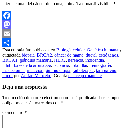
internacional del càncer de mama, anima’t a donar-li visibilitat!
Facebook
Mastodon
Email
Esta entrada fue publicada en
Biología celular
,
Genética humana
y
Compartir
etiquetada
biopsia
,
BRCA2
,
cáncer de mama
,
ductal
,
estrógenos.
BRCA1
,
glándula mamaria
,
HER2
,
herencia
,
indicendia
,
inhibidores de la aromatasa
,
lactancia
,
lobulillar
,
mamografía
,
mastectomía
,
mutación
,
quimioterapia
,
radioterapia
,
tamoxifeno
,
tumor
por
Adrián Mancebo
. Guarda
enlace permanente
.
Deja una respuesta
Tu dirección de correo electrónico no será publicada.
Los campos
obligatorios están marcados con
*
Comentario
*