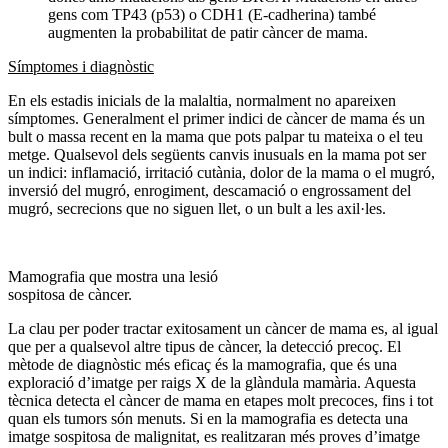
gens com TP43 (p53) o CDH1 (E-cadherina) també
augmenten la probabilitat de patir càncer de mama.
Símptomes i diagnòstic
En els estadis inicials de la malaltia, normalment no apareixen
símptomes. Generalment el primer indici de càncer de mama és un
bult o massa recent en la mama que pots palpar tu mateixa o el teu
metge. Qualsevol dels següents canvis inusuals en la mama pot ser
un indici: inflamació, irritació cutània, dolor de la mama o el mugró,
inversió del mugró, enrogiment, descamació o engrossament del
mugró, secrecions que no siguen llet, o un bult a les axil·les.
Mamografia que mostra una lesió
sospitosa de càncer.
La clau per poder tractar exitosament un càncer de mama es, al igual
que per a qualsevol altre tipus de càncer, la detecció precoç. El
mètode de diagnòstic més eficaç és la mamografia, que és una
exploració d’imatge per raigs X de la glàndula mamària. Aquesta
tècnica detecta el càncer de mama en etapes molt precoces, fins i tot
quan els tumors són menuts. Si en la mamografia es detecta una
imatge sospitosa de malignitat, es realitzaran més proves d’imatge