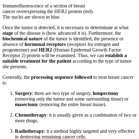
Immunofluorescence of a section of breast
cancer overexpressing the HER2 protein (red).
The nuclei are shown in blue.
Once the tumor is detected, it is necessary to determinate at what
stage
of the disease is (how advanced it is). Furthermore, the
biochemical nature
of the tumor is identified, the presence or
absence of
hormonal receptors
(receptors for estrogen and
progesterone) and
HER2
(Human Epidermal Growth Factor
Receptor 2) protein will be examined. Thus, we can
establish a
suitable treatment for the patient
according to the type of tumor
she presents.
Generally, the
processing sequence followed
to treat breast cancer
is:
Surgery
: there are two type of surgery,
lumpectomy
(removing only the tumor and some surrounding tissue) or
masectomy
(removing the entire breast tissue).
Chemotherapy
: it is usually given as a combination of two or
more drugs.
Radiotherapy
: it a method highly targeted and very effective
in destroying remaining cancer cells.