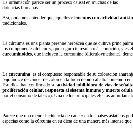
La inflamación parece ser un proceso causal en muchas de las
dolencias humanas.
Así, podemos entender que aquellos
elementos con actividad anti-i
tradicionales.
La cúrcuma es una planta perenne herbácea que se cultiva principalmen
los componentes del curry, que seguro te resulta más conocido, y es
curcuminoides
, que incluyen la curcumina (diferuloymethane), dem
La
curcumina
es el compuesto responsable de su coloración anaranj
bajo índice de cáncer de colon en la India debido al alto contenido 
Estudios han confirmado su
actividad inhibidora de vías de señal
proliferación celular, respuesta al sistema inmune y muerte celula
por el consumo de tabaco). Una de los principales efectos antinflamato
Parece que una menor incidencia de cáncer en los países asiáticos podr
especias como la cúrcuma en su dieta de una manera más intensa que e