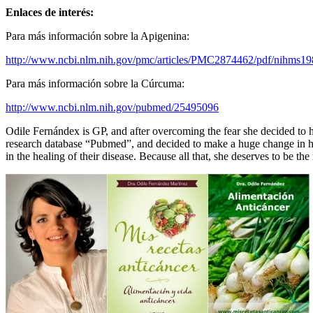
Enlaces de interés:
Para más información sobre la Apigenina:
http://www.ncbi.nlm.nih.gov/pmc/articles/PMC2874462/pdf/nihms19
Para más información sobre la Cúrcuma:
http://www.ncbi.nlm.nih.gov/pubmed/25495096
Odile Fernándex is GP, and after overcoming the fear she decided to ha
research database “Pubmed”, and decided to make a huge change in her 
in the healing of their disease. Because all that, she deserves to be the 