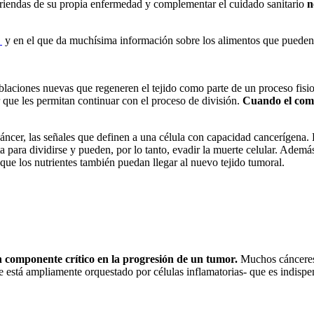
s riendas de su propia enfermedad y complementar el cuidado sanitario
n
í
y en el que da muchísima información sobre los alimentos que pueden 
laciones nuevas que regeneren el tejido como parte de un proceso fisioló
r que les permitan continuar con el proceso de división.
Cuando el compo
cáncer, las señales que definen a una célula con capacidad cancerígena.
ta para dividirse y pueden, por lo tanto, evadir la muerte celular. Adem
que los nutrientes también puedan llegar al nuevo tejido tumoral.
 componente crítico en la progresión de un tumor.
Muchos cánceres a
 está ampliamente orquestado por células inflamatorias- que es indispen