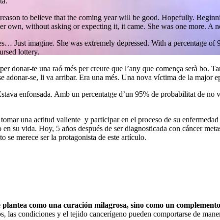
ta.
a reason to believe that the coming year will be good. Hopefully. Beginn
her own, without asking or expecting it, it came. She was one more. A n
s… Just imagine. She was extremely depressed. With a percentage of 95
rsed lottery.
 per donar-te una raó més per creure que l’any que comença serà bo. T
nse adonar-se, li va arribar. Era una més. Una nova víctima de la major 
stava enfonsada. Amb un percentatge d’un 95% de probabilitat de no vè
 tomar una actitud valiente y participar en el proceso de su enfermedad
n su vida. Hoy, 5 años después de ser diagnosticada con cáncer metast
o se merece ser la protagonista de este artículo.
se plantea como una curación milagrosa, sino como un complement
, las condiciones y el tejido cancerígeno pueden comportarse de maner