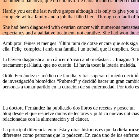
tratamiento paliativo, que no curativo. Le había tocado la lotería maldi
Hardly you eat the last twelve grapes although it is only to give you 
complete with a family and a job that filled her. Through no fault of 
She had been diagnosed with ovarian cancer with numerous metastase
expectancy and a palliative treatment, not curative. She had won the cu
Amb prou feines et menges l’últim raïm de dotze encara que sols siga
ella. Feliç, completa i amb una família i un treball que li omplien. Se
Li havien diagnosticat un càncer d’ovari amb metàstasi… Imagina’t. E
tractament pal·liatiu, que no curatiu. Li havia tocat la loteria maleïda.
Odile Fernández es médico de familia, y tras superar el miedo decidió
de investigación biomédica “Pubmed” y decidió hacer un gran cambio e
personas a tomar partido en la curación de su enfermedad. Por todo est
La doctora Fernández ha publicado dos libros de recetas y posee un
blog desde el que resuelve dudas de lectores y publica nuevas noticias
relacionadas con la alimentación y el cáncer.
La principal diferencia entre ésta y otras historias es que la
dieta no 
diferentes como personas que lo padecen. En cada uno de los enfermos