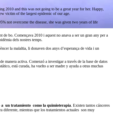
ing 2010 and this was not going to be a great year for her. Happy,
ew victim of the largest epidemic of our age.
% not overcome the disease, she was given two years of life
ant de bo. Començava 2010 i aquest no anava a ser un gran any per a
epidèmia dels nostres temps.
ncer la malaltia, li donaven dos anys d’esperança de vida i un
 de manera activa. Comenzó a investigar a través de la base de datos
ático, está curada, ha vuelto a ser madre y ayuda a otras muchas
o a un tratamiento como la quimioterapia
. Existen tantos cánceres
a diferente, mientras que los tratamientos actuales son muy