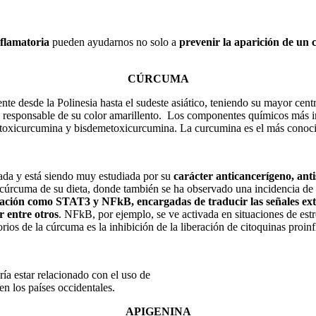
nflamatoria
pueden ayudarnos no solo a
prevenir la aparición de un 
CÚRCUMA
te desde la Polinesia hasta el sudeste asiático, teniendo su mayor cent
 el responsable de su color amarillento. Los componentes químicos más
etoxicurcumina y bisdemetoxicurcumina. La curcumina es el más conoci
ada y está siendo muy estudiada por su
carácter anticancerígeno, anti
en cúrcuma de su dieta, donde también se ha observado una incidencia 
ización como STAT3 y NFkB, encargadas de traducir las señales extr
r entre otros
. NFkB, por ejemplo, se ve activada en situaciones de est
rios de la cúrcuma es la inhibición de la liberación de citoquinas proinf
ía estar relacionado con el uso de
n los países occidentales.
APIGENINA