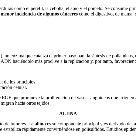
erduras como el perefil, la cebolla, el apio y el pomelo. Se consume pr
 menor incidencia de algunos cánceres
como el digestivo, de mama, d
, un enzima que cataliza el primer paso para la síntesis de poliamina
l ADN haciéndolo más proclive a la replicación y, por tanto, favoreciend
n de los principios
ración celular.
EGF que promueve la proliferación de vasos sanguíneos que irriguen al
 migren hacia otros tejidos.
ALIÍNA
ento de tumores. La
aliína
es su componente principal y es derivado del 
se estabiliza rápidamente convirtiéndose en polisulfidos. Estudios epide