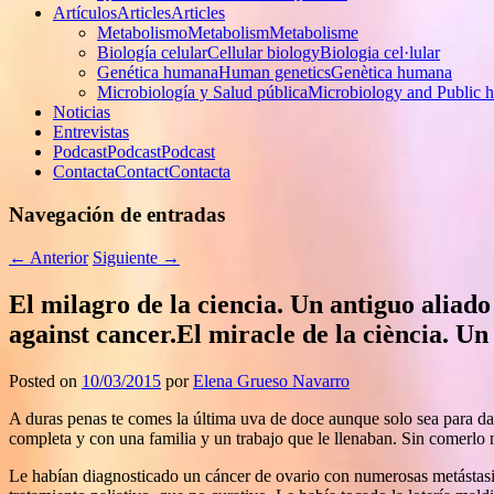
Artículos
Articles
Articles
Metabolismo
Metabolism
Metabolisme
Biología celular
Cellular biology
Biologia cel·lular
Genética humana
Human genetics
Genètica humana
Microbiología y Salud pública
Microbiology and Public h
Noticias
Entrevistas
Podcast
Podcast
Podcast
Contacta
Contact
Contacta
Navegación de entradas
←
Anterior
Siguiente
→
El milagro de la ciencia. Un antiguo aliado
against cancer.
El miracle de la ciència. Un 
Posted on
10/03/2015
por
Elena Grueso Navarro
A duras penas te comes la última uva de doce aunque solo sea para dar
completa y con una familia y un trabajo que le llenaban. Sin comerlo n
Le habían diagnosticado un cáncer de ovario con numerosas metástas