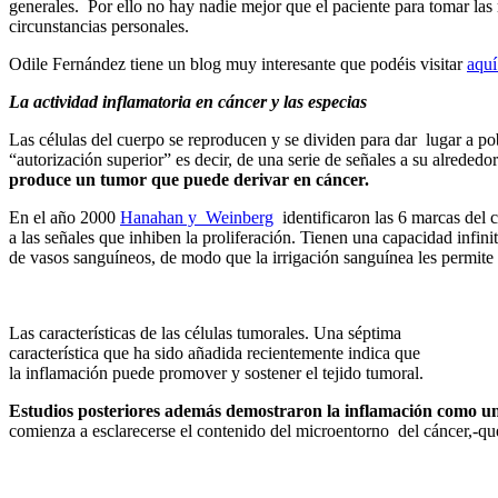
generales. Por ello no hay nadie mejor que el paciente para tomar la
circunstancias personales.
Odile Fernández tiene un blog muy interesante que podéis visitar
aqu
La actividad inflamatoria en cáncer y las especias
Las células del cuerpo se reproducen y se dividen para dar lugar a pob
“autorización superior” es decir, de una serie de señales a su alrededo
produce un tumor que puede derivar en cáncer.
En el año 2000
Hanahan y Weinberg
identificaron las 6 marcas del 
a las señales que inhiben la proliferación. Tienen una capacidad infini
de vasos sanguíneos, de modo que la irrigación sanguínea les permite 
Las características de las células tumorales. Una séptima
característica que ha sido añadida recientemente indica que
la inflamación puede promover y sostener el tejido tumoral.
Estudios posteriores además demostraron la inflamación como un
comienza a esclarecerse el contenido del microentorno del cáncer,-que