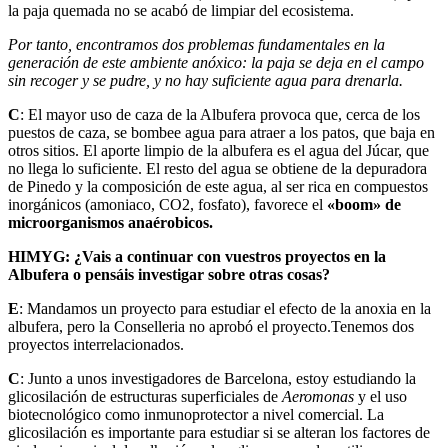
la paja quemada no se acabó de limpiar del ecosistema.
Por tanto, encontramos dos problemas fundamentales en la
generación de este ambiente anóxico: la paja se deja en el campo
sin recoger y se pudre, y no hay suficiente agua para drenarla.
C
: El mayor uso de caza de la Albufera provoca que, cerca de los
puestos de caza, se bombee agua para atraer a los patos, que baja en
otros sitios. El aporte limpio de la albufera es el agua del Júcar, que
no llega lo suficiente. El resto del agua se obtiene de la depuradora
de Pinedo y la composición de este agua, al ser rica en compuestos
inorgánicos (amoniaco, CO2, fosfato), favorece el
«boom» de
microorganismos anaérobicos.
HIMYG: ¿Vais a continuar con vuestros proyectos en la
Albufera o pensáis investigar sobre otras cosas?
E
: Mandamos un proyecto para estudiar el efecto de la anoxia en la
albufera, pero la Conselleria no aprobó el proyecto.Tenemos dos
proyectos interrelacionados.
C
: Junto a unos investigadores de Barcelona, estoy estudiando la
glicosilación de estructuras superficiales de
Aeromonas
y el uso
biotecnológico como inmunoprotector a nivel comercial. La
glicosilación es importante para estudiar si se alteran los factores de