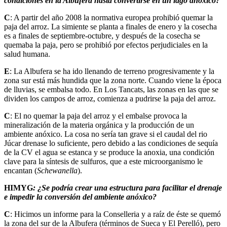
condiciones en la Albufera hasta convertirse en un lago anóxico?
C
: A partir del año 2008 la normativa europea prohibió quemar la
paja del arroz. La simiente se planta a finales de enero y la cosecha
es a finales de septiembre-octubre, y después de la cosecha se
quemaba la paja, pero se prohibió por efectos perjudiciales en la
salud humana.
E
: La Albufera se ha ido llenando de terreno progresivamente y la
zona sur está más hundida que la zona norte. Cuando viene la época
de lluvias, se embalsa todo. En Los Tancats, las zonas en las que se
dividen los campos de arroz, comienza a pudrirse la paja del arroz.
C
: El no quemar la paja del arroz y el embalse provoca la
mineralización de la materia orgánica y la producción de un
ambiente anóxico. La cosa no sería tan grave si el caudal del rio
Júcar drenase lo suficiente, pero debido a las condiciones de sequía
de la CV el agua se estanca y se produce la anoxia, una condición
clave para la síntesis de sulfuros, que a este microorganismo le
encantan (
Schewanella
).
HIMYG
: ¿Se podría crear una estructura para facilitar el drenaje
e impedir la conversión del ambiente anóxico?
C
: Hicimos un informe para la Conselleria y a raíz de éste se quemó
la zona del sur de la Albufera (términos de Sueca y El Perelló), pero