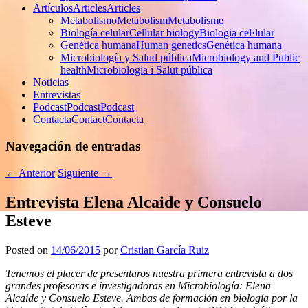
Artículos
Articles
Articles
Metabolismo
Metabolism
Metabolisme
Biología celular
Cellular biology
Biologia cel·lular
Genética humana
Human genetics
Genètica humana
Microbiología y Salud pública
Microbiology and Public
health
Microbiologia i Salut pública
Noticias
Entrevistas
Podcast
Podcast
Podcast
Contacta
Contact
Contacta
Navegación de entradas
←
Anterior
Siguiente
→
Entrevista Elena Alcaide y Consuelo
Esteve
Posted on
14/06/2015
por
Cristian García Ruiz
Tenemos el placer de presentaros nuestra primera entrevista a dos
grandes profesoras e investigadoras en Microbiología: Elena
Alcaide y Consuelo Esteve. Ambas de formación en biología por la