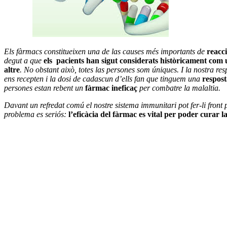
Els fàrmacs constitueixen una de las causes més importants de
reacci
degut a que
els pacients han sigut considerats històricament co
altre
. No obstant això, totes las persones som úniques. I la nostra re
ens recepten i la dosi de cadascun d’ells fan que tinguem una
respos
persones estan rebent un
fàrmac ineficaç
per combatre la malaltia.
Davant un refredat comú el nostre sistema immunitari pot fer-li front
problema es seriós:
l’eficàcia del fàrmac es vital per poder curar l