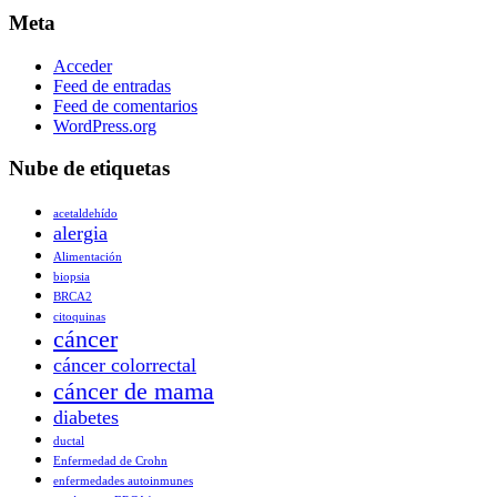
Meta
Acceder
Feed de entradas
Feed de comentarios
WordPress.org
Nube de etiquetas
acetaldehído
alergia
Alimentación
biopsia
BRCA2
citoquinas
cáncer
cáncer colorrectal
cáncer de mama
diabetes
ductal
Enfermedad de Crohn
enfermedades autoinmunes