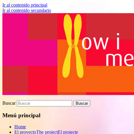
Ir al contenido principal
Ir al contenido secundario
Proyecto de divulgación científica sobre 
How I met your genes
Buscar
Menú principal
Home
El proyecto
The project
El projecte