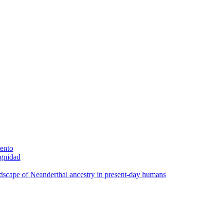
iento
ignidad
scape of Neanderthal ancestry in present-day humans