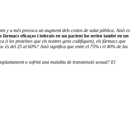
ents y a més provoca un augment dels costos de salut pública. Això es
s fàrmacs eficaços i tolerats en un pacient ho serien també en un
a (i les proteïnes que els nostres gens codifiquen), els fàrmacs que
c és del 25 al 60%? Això significa que entre el 75% i el 40% de las
rasplantament o sofrint una malaltia de transmissió sexual? El