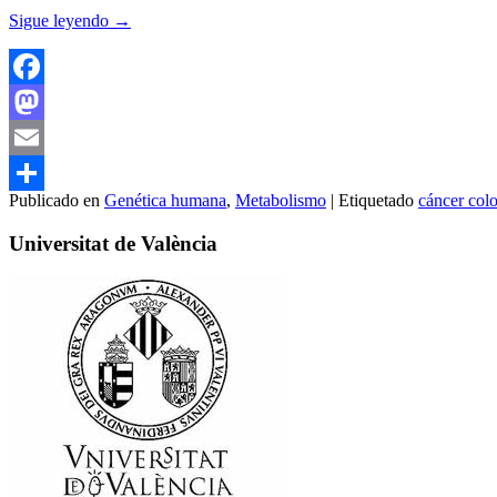
Sigue leyendo
→
Facebook
Mastodon
Email
Publicado en
Genética humana
,
Metabolismo
|
Etiquetado
cáncer colo
Compartir
Universitat de València