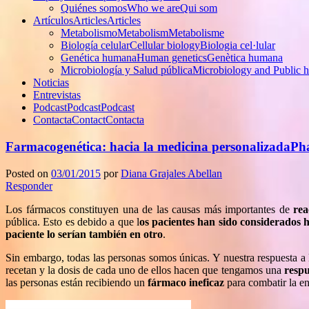
Quiénes somos
Who we are
Qui som
Artículos
Articles
Articles
Metabolismo
Metabolism
Metabolisme
Biología celular
Cellular biology
Biologia cel·lular
Genética humana
Human genetics
Genètica humana
Microbiología y Salud pública
Microbiology and Public h
Noticias
Entrevistas
Podcast
Podcast
Podcast
Contacta
Contact
Contacta
Farmacogenética: hacia la medicina personalizada
Pha
Posted on
03/01/2015
por
Diana Grajales Abellan
Responder
Los fármacos constituyen una de las causas más importantes de
rea
pública. Esto es debido a que
l
os pacientes han sido considerados
paciente lo serían también en otro
.
Sin embargo, todas las personas somos únicas. Y nuestra respuesta a 
recetan y la dosis de cada uno de ellos hacen que tengamos una
respu
las personas están recibiendo un
fármaco ineficaz
para combatir la e