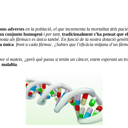
ons adverses
en la població, el que incrementa la mortalitat dels paci
m un conjunto homogeni
i per tant,
tradicionalment s’ha pensat que el
sposta als fàrmacs es única també. En funció de la nostra dotació genètic
ta única
front a cada fàrmac. ¿Sabies que l’eficàcia mitjana d’un fàrma
 por sí mateix, ¿però què passa si tenim un càncer, estem esperant un t
a malaltia
.