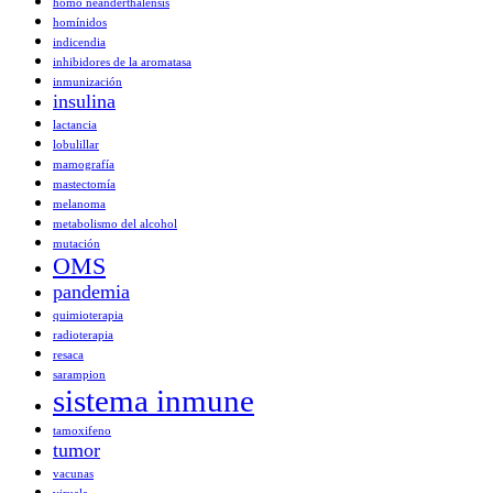
homo neanderthalensis
homínidos
indicendia
inhibidores de la aromatasa
inmunización
insulina
lactancia
lobulillar
mamografía
mastectomía
melanoma
metabolismo del alcohol
mutación
OMS
pandemia
quimioterapia
radioterapia
resaca
sarampion
sistema inmune
tamoxifeno
tumor
vacunas