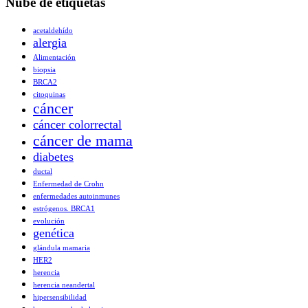
Nube de etiquetas
acetaldehído
alergia
Alimentación
biopsia
BRCA2
citoquinas
cáncer
cáncer colorrectal
cáncer de mama
diabetes
ductal
Enfermedad de Crohn
enfermedades autoinmunes
estrógenos. BRCA1
evolución
genética
glándula mamaria
HER2
herencia
herencia neandertal
hipersensibilidad