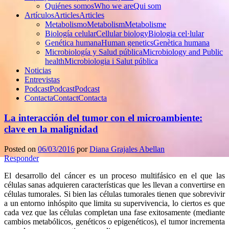
Quiénes somos
Who we are
Qui som
Artículos
Articles
Articles
Metabolismo
Metabolism
Metabolisme
Biología celular
Cellular biology
Biologia cel·lular
Genética humana
Human genetics
Genètica humana
Microbiología y Salud pública
Microbiology and Public
health
Microbiologia i Salut pública
Noticias
Entrevistas
Podcast
Podcast
Podcast
Contacta
Contact
Contacta
La interacción del tumor con el microambiente:
clave en la malignidad
Posted on
06/03/2016
por
Diana Grajales Abellan
Responder
El desarrollo del cáncer es un proceso multifásico en el que las
células sanas adquieren características que les llevan a convertirse en
células tumorales. Si bien las células tumorales tienen que sobrevivir
a un entorno inhóspito que limita su supervivencia, lo ciertos es que
cada vez que las células completan una fase exitosamente (mediante
cambios metabólicos, genéticos o epigenéticos), el tumor incrementa