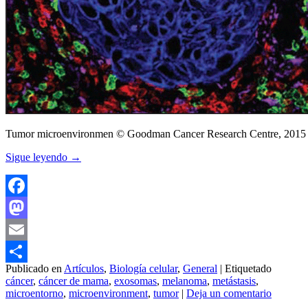
Tumor microenvironmen © Goodman Cancer Research Centre, 2015
Sigue leyendo
→
Facebook
Mastodon
Email
Publicado en
Artículos
,
Biología celular
,
General
|
Etiquetado
Compartir
cáncer
,
cáncer de mama
,
exosomas
,
melanoma
,
metástasis
,
microentorno
,
microenvironment
,
tumor
|
Deja un comentario