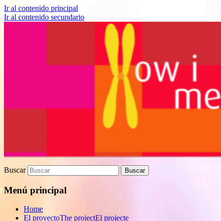
Ir al contenido principal
Ir al contenido secundario
Proyecto de divulgación científica sobre
How I met your genes
Biomedicina
Buscar
Menú principal
Home
El proyecto
The project
El projecte