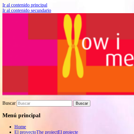
Ir al contenido principal
Ir al contenido secundario
Proyecto de divulgación científica sobre
How I met your genes
Biomedicina
Buscar
Menú principal
Home
El proyecto
The project
El projecte