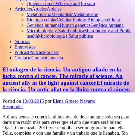
Quiénes somos
Who we are
Qui som
Artículos
Articles
Articles
Metabolismo
Metabolism
Metabolisme
Biología celular
Cellular biology
Biologia cel·lular
Genética humana
Human genetics
Genètica humana
Microbiología y Salud pública
Microbiology and Public
health
Microbiologia i Salut pública
Noticias
Entrevistas
Podcast
Podcast
Podcast
Contacta
Contact
Contacta
El milagro de la ciencia. Un antiguo aliado en la
lucha contra el cáncer.
The miracle of science. An
ancient ally in the fight against cancer.
El miracle de
la ciència. Un antic aliat en la lluita contra el càncer.
Posted on
10/03/2015
por
Elena Grueso Navarro
Responder
A duras penas te comes la última uva de doce aunque solo sea para
darte una razón más para creer que el año que entra será bueno.
Ojalá. Comenzaba 2010 y este no iba a ser un gran año para ella.
Feliz, completa y con una familia y un trabajo que le llenaban. Sin