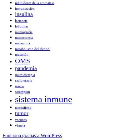
inhibidores de la aromatasa
inmunización
insulina
lactancia
lobulillar
mamografía
mastectomía
melanoma
metabolismo del alcohol
mutación
OMS
pandemia
quimioterapia
radioterapia
resaca
sarampion
sistema inmune
tamoxifeno
tumor
vacunas
viruela
Funciona gracias a WordPress