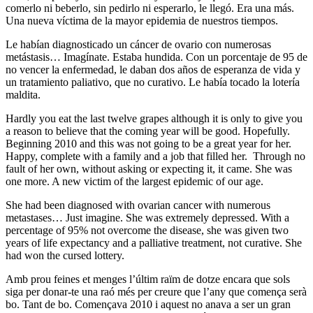
comerlo ni beberlo, sin pedirlo ni esperarlo, le llegó. Era una más.
Una nueva víctima de la mayor epidemia de nuestros tiempos.
Le habían diagnosticado un cáncer de ovario con numerosas
metástasis… Imagínate. Estaba hundida. Con un porcentaje de 95 de
no vencer la enfermedad, le daban dos años de esperanza de vida y
un tratamiento paliativo, que no curativo. Le había tocado la lotería
maldita.
Hardly you eat the last twelve grapes although it is only to give you
a reason to believe that the coming year will be good. Hopefully.
Beginning 2010 and this was not going to be a great year for her.
Happy, complete with a family and a job that filled her. Through no
fault of her own, without asking or expecting it, it came. She was
one more. A new victim of the largest epidemic of our age.
She had been diagnosed with ovarian cancer with numerous
metastases… Just imagine. She was extremely depressed. With a
percentage of 95% not overcome the disease, she was given two
years of life expectancy and a palliative treatment, not curative. She
had won the cursed lottery.
Amb prou feines et menges l’últim raïm de dotze encara que sols
siga per donar-te una raó més per creure que l’any que comença serà
bo. Tant de bo. Començava 2010 i aquest no anava a ser un gran