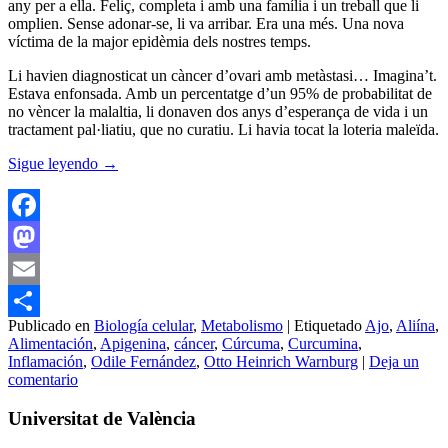
any per a ella. Feliç, completa i amb una família i un treball que li
omplien. Sense adonar-se, li va arribar. Era una més. Una nova
víctima de la major epidèmia dels nostres temps.
Li havien diagnosticat un càncer d’ovari amb metàstasi… Imagina’t.
Estava enfonsada. Amb un percentatge d’un 95% de probabilitat de
no vèncer la malaltia, li donaven dos anys d’esperança de vida i un
tractament pal·liatiu, que no curatiu. Li havia tocat la loteria maleïda.
Sigue leyendo
→
Facebook
Mastodon
Email
Publicado en
Biología celular
,
Metabolismo
|
Etiquetado
Ajo
,
Aliína
,
Compartir
Alimentación
,
Apigenina
,
cáncer
,
Cúrcuma
,
Curcumina
,
Inflamación
,
Odile Fernández
,
Otto Heinrich Warnburg
|
Deja un
comentario
Universitat de València