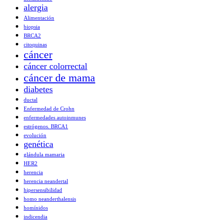
alergia
Alimentación
biopsia
BRCA2
citoquinas
cáncer
cáncer colorrectal
cáncer de mama
diabetes
ductal
Enfermedad de Crohn
enfermedades autoinmunes
estrógenos. BRCA1
evolución
genética
glándula mamaria
HER2
herencia
herencia neandertal
hipersensibilidad
homo neanderthalensis
homínidos
indicendia