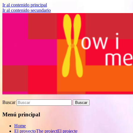
Ir al contenido principal
Ir al contenido secundario
Proyecto de divulgación científica sobre
How I met your genes
Biomedicina
Buscar
Menú principal
Home
El proyecto
The project
El projecte