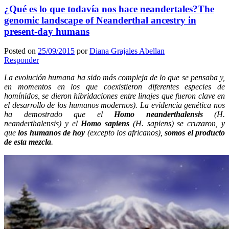
¿Qué es lo que todavía nos hace neandertales?
The
genomic landscape of Neanderthal ancestry in
present-day humans
Posted on
25/09/2015
por
Diana Grajales Abellan
Responder
La evolución humana ha sido más compleja de lo que se pensaba y,
en momentos en los que coexistieron diferentes especies de
homínidos, se dieron hibridaciones entre linajes que fueron clave en
el desarrollo de los humanos modernos). La evidencia genética nos
ha demostrado que el
Homo neanderthalensis
(H.
neanderthalensis) y el
Homo sapiens
(H. sapiens) se cruzaron, y
que
los humanos de hoy
(excepto los africanos),
somos el producto
de esta mezcla
.