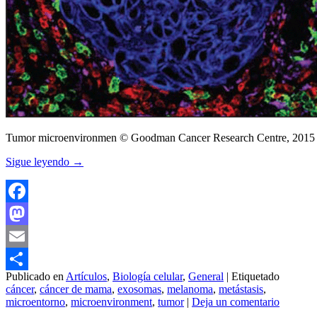
Tumor microenvironmen © Goodman Cancer Research Centre, 2015
Sigue leyendo
→
Facebook
Mastodon
Email
Publicado en
Artículos
,
Biología celular
,
General
|
Etiquetado
Compartir
cáncer
,
cáncer de mama
,
exosomas
,
melanoma
,
metástasis
,
microentorno
,
microenvironment
,
tumor
|
Deja un comentario