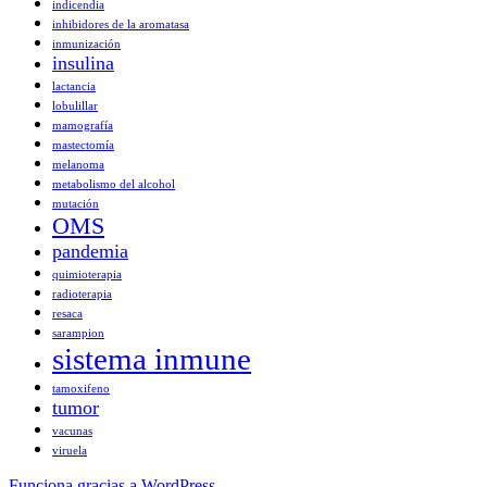
indicendia
inhibidores de la aromatasa
inmunización
insulina
lactancia
lobulillar
mamografía
mastectomía
melanoma
metabolismo del alcohol
mutación
OMS
pandemia
quimioterapia
radioterapia
resaca
sarampion
sistema inmune
tamoxifeno
tumor
vacunas
viruela
Funciona gracias a WordPress