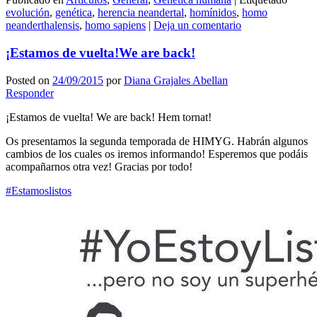
Compartir
evolución
,
genética
,
herencia neandertal
,
homínidos
,
homo
neanderthalensis
,
homo sapiens
|
Deja un comentario
¡Estamos de vuelta!
We are back!
Posted on
24/09/2015
por
Diana Grajales Abellan
Responder
¡Estamos de vuelta! We are back! Hem tornat!
Os presentamos la segunda temporada de HIMYG. Habrán algunos
cambios de los cuales os iremos informando! Esperemos que podáis
acompañarnos otra vez! Gracias por todo!
‪#‎Estamoslistos‬