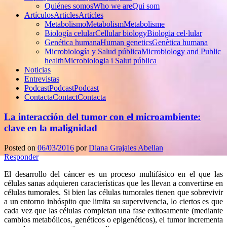
Quiénes somos
Who we are
Qui som
Artículos
Articles
Articles
Metabolismo
Metabolism
Metabolisme
Biología celular
Cellular biology
Biologia cel·lular
Genética humana
Human genetics
Genètica humana
Microbiología y Salud pública
Microbiology and Public
health
Microbiologia i Salut pública
Noticias
Entrevistas
Podcast
Podcast
Podcast
Contacta
Contact
Contacta
La interacción del tumor con el microambiente:
clave en la malignidad
Posted on
06/03/2016
por
Diana Grajales Abellan
Responder
El desarrollo del cáncer es un proceso multifásico en el que las
células sanas adquieren características que les llevan a convertirse en
células tumorales. Si bien las células tumorales tienen que sobrevivir
a un entorno inhóspito que limita su supervivencia, lo ciertos es que
cada vez que las células completan una fase exitosamente (mediante
cambios metabólicos, genéticos o epigenéticos), el tumor incrementa