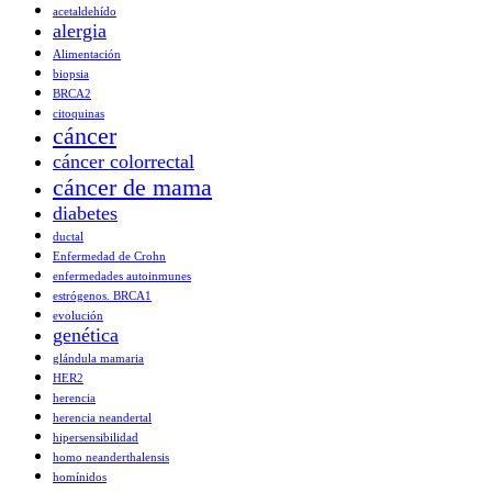
acetaldehído
alergia
Alimentación
biopsia
BRCA2
citoquinas
cáncer
cáncer colorrectal
cáncer de mama
diabetes
ductal
Enfermedad de Crohn
enfermedades autoinmunes
estrógenos. BRCA1
evolución
genética
glándula mamaria
HER2
herencia
herencia neandertal
hipersensibilidad
homo neanderthalensis
homínidos