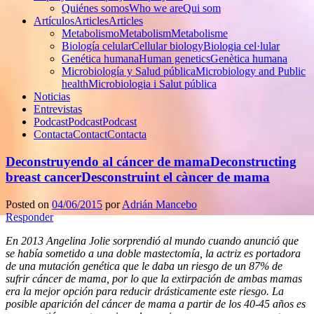
Quiénes somos
Who we are
Qui som
Artículos
Articles
Articles
Metabolismo
Metabolism
Metabolisme
Biología celular
Cellular biology
Biologia cel·lular
Genética humana
Human genetics
Genètica humana
Microbiología y Salud pública
Microbiology and Public
health
Microbiologia i Salut pública
Noticias
Entrevistas
Podcast
Podcast
Podcast
Contacta
Contact
Contacta
Deconstruyendo al cáncer de mama
Deconstructing
breast cancer
Desconstruint el càncer de mama
Posted on
04/06/2015
por
Adrián Mancebo
Responder
En 2013 Angelina Jolie sorprendió al mundo cuando anunció que
se había sometido a una doble mastectomía, la actriz es portadora
de una mutación genética que le daba un riesgo de un 87% de
sufrir cáncer de mama, por lo que la extirpación de ambas mamas
era la mejor opción para reducir drásticamente este riesgo. La
posible aparición del cáncer de mama a partir de los 40-45 años es