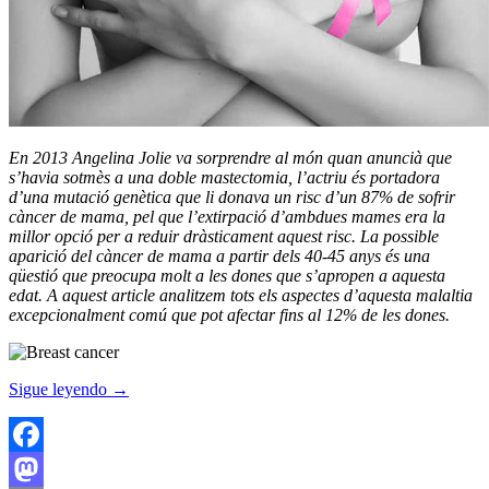
En 2013 Angelina Jolie va sorprendre al món quan anuncià que
s’havia sotmès a una doble mastectomia, l’actriu és portadora
d’una mutació genètica que li donava un risc d’un 87% de sofrir
càncer de mama, pel que l’extirpació d’ambdues mames era la
millor opció per a reduir dràsticament aquest risc. La possible
aparició del càncer de mama a partir dels 40-45 anys és una
qüestió que preocupa molt a les dones que s’apropen a aquesta
edat. A aquest article analitzem tots els aspectes d’aquesta malaltia
excepcionalment comú que pot afectar fins al 12% de les dones.
Sigue leyendo
→
Facebook