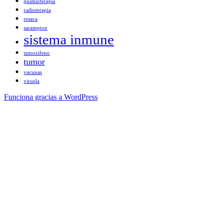
quimioterapia
radioterapia
resaca
sarampion
sistema inmune
tamoxifeno
tumor
vacunas
viruela
Funciona gracias a WordPress