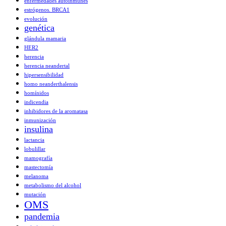
enfermedades autoinmunes
estrógenos. BRCA1
evolución
genética
glándula mamaria
HER2
herencia
herencia neandertal
hipersensibilidad
homo neanderthalensis
homínidos
indicendia
inhibidores de la aromatasa
inmunización
insulina
lactancia
lobulillar
mamografía
mastectomía
melanoma
metabolismo del alcohol
mutación
OMS
pandemia