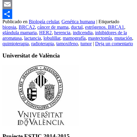
Mastodon
Email
Publicado en
Biología celular
,
Genética humana
|
Etiquetado
Compartir
biopsia
,
BRCA2
,
cáncer de mama
,
ductal
,
estrógenos. BRCA1
,
glándula mamaria
,
HER2
,
herencia
,
indicendia
,
inhibidores de la
aromatasa
,
lactancia
,
lobulillar
,
mamografía
,
mastectomía
,
mutación
,
quimioterapia
,
radioterapia
,
tamoxifeno
,
tumor
|
Deja un comentario
Universitat de València
Projecte ESTIC 2014-2015