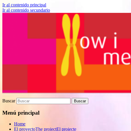
Ir al contenido principal
Ir al contenido secundario
Proyecto de divulgación científica sobre
How I met your genes
Biomedicina
Buscar
Menú principal
Home
El proyecto
The project
El projecte