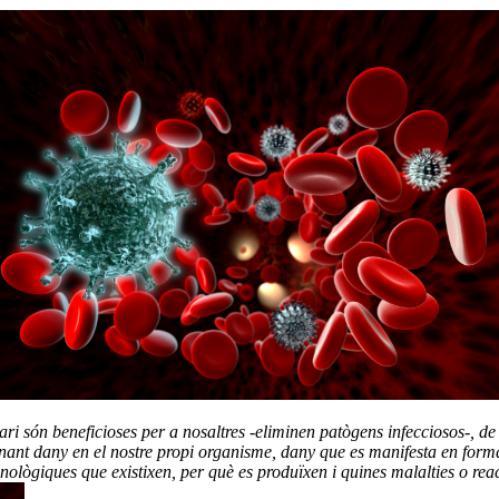
i són beneficioses per a nosaltres -eliminen patògens infecciosos-, de
ionant dany en el nostre propi organisme, dany que es manifesta en for
munològiques que existixen, per què es produïxen i quines malalties o re