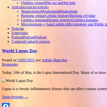
Quiénes somos
Who we are
Qui som
Artículos
Articles
Articles
Metabolismo
Metabolism
Metabolisme
Biología celular
Cellular biology
Biologia cel·lular
Genética humana
Human genetics
Genètica humana
Microbiología y Salud pública
Microbiology and Public h
Noticias
Entrevistas
Podcast
Podcast
Podcast
Contacta
Contact
Contacta
World Lupus Day
Posted on
10/05/2015
por
Adrián Mancebo
Responder
Today, 10th of May, is the Lupus International Day. Many of us have
Lupus is a chronic inflammatory disease that can affect various systems
Sigue leyendo
→