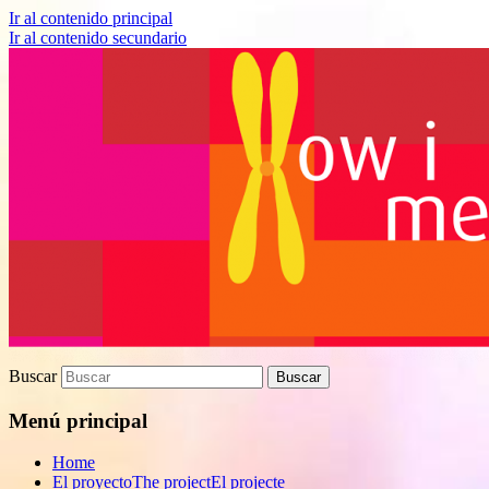
Ir al contenido principal
Ir al contenido secundario
Proyecto de divulgación científica sobre 
How I met your genes
Buscar
Menú principal
Home
El proyecto
The project
El projecte