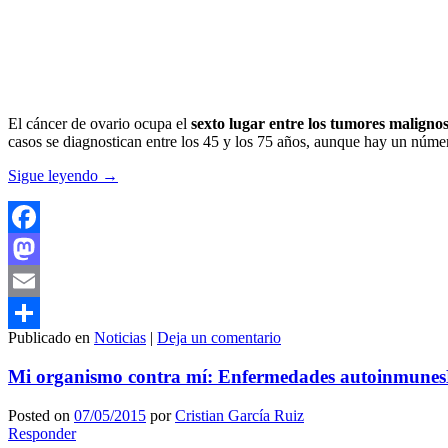
El cáncer de ovario ocupa el
sexto lugar entre los tumores maligno
casos se diagnostican entre los 45 y los 75 años, aunque hay un númer
Sigue leyendo
→
Facebook
Mastodon
Email
Publicado en
Noticias
|
Deja un comentario
Compartir
Mi organismo contra mí: Enfermedades autoinmunes
Posted on
07/05/2015
por
Cristian García Ruiz
Responder