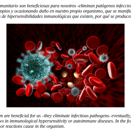
unitario son beneficiosas para nosotros -eliminan patógenos infeccios
ropios y ocasionando daño en nuestro propio organismo, que se manifi
pos de hipersensibilidades inmunológicas que existen, por qué se prod
are beneficial for us –they eliminate infectious pathogens- eventually
ws in immunological hypersensitivity or autoimmune diseases. In the fol
 or reactions cause in the organism.