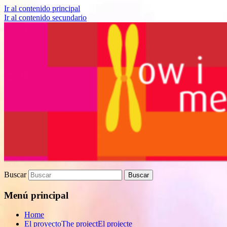
Ir al contenido principal
Ir al contenido secundario
Proyecto de divulgación científica sobre
How I met your genes
Biomedicina
Buscar
Menú principal
Home
El proyecto
The project
El projecte