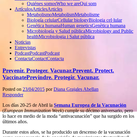
Quiénes somos
Who we are
Qui som
Artículos
Articles
Articles
Metabolismo
Metabolism
Metabolisme
Biología celular
Cellular biology
Biologia cel·lular
Genética humana
Human genetics
Genètica humana
Microbiología y Salud pública
Microbiology and Public
health
Microbiologia i Salut pública
Noticias
Entrevistas
Podcast
Podcast
Podcast
Contacta
Contact
Contacta
Prevenir. Proteger. Vacunar.
Prevent. Protect.
Vaccinate
Previndre. Protegir. Vacunar.
Posted on
23/04/2015
por
Diana Grajales Abellan
Responder
Los días 20-25 de Abril la
Semana Europea de la Vacunación
(
European Immunization Week
) cumple su décimo aniversario, pero
lo hace en medio de la moda “antivacunación” que ha surgido en los
últimos años.
Durante estos años, se ha producido un descenso de la vacunación