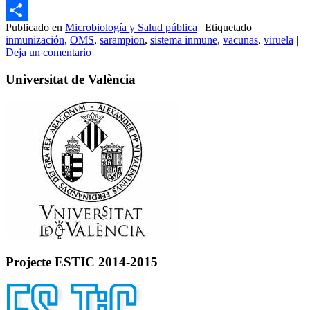
Email
Publicado en
Microbiología y Salud pública
|
Etiquetado
Compartir
inmunización
,
OMS
,
sarampion
,
sistema inmune
,
vacunas
,
viruela
|
Deja un comentario
Universitat de València
Projecte ESTIC 2014-2015