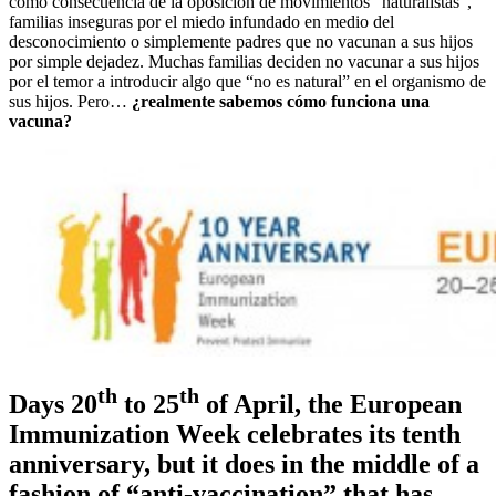
como consecuencia de la oposición de movimientos “naturalistas”,
familias inseguras por el miedo infundado en medio del
desconocimiento o simplemente padres que no vacunan a sus hijos
por simple dejadez. Muchas familias deciden no vacunar a sus hijos
por el temor a introducir algo que “no es natural” en el organismo de
sus hijos. Pero…
¿realmente sabemos cómo funciona una
vacuna?
th
th
Days 20
to 25
of April, the European
Immunization Week celebrates its tenth
anniversary, but it does in the middle of a
fashion of “anti-vaccination” that has