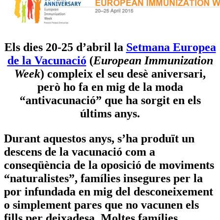
Els dies 20-25 d’abril la
Setmana Europea
de la Vacunació
(
European Immunization
Week
) compleix el seu desè aniversari,
però ho fa en mig de la moda
“antivacunació” que ha sorgit en els
últims anys.
Durant aquestos anys, s’ha produït un
descens de la vacunació com a
conseqüència de la oposició de moviments
“naturalistes”, famílies insegures per la
por infundada en mig del desconeixement
o simplement pares que no vacunen els
fills per deixadesa. Moltes famílies