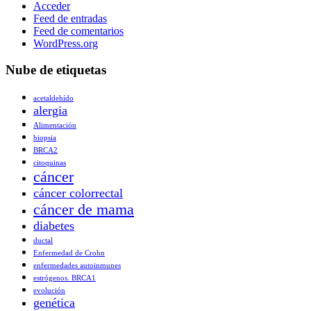
Acceder
Feed de entradas
Feed de comentarios
WordPress.org
Nube de etiquetas
acetaldehído
alergia
Alimentación
biopsia
BRCA2
citoquinas
cáncer
cáncer colorrectal
cáncer de mama
diabetes
ductal
Enfermedad de Crohn
enfermedades autoinmunes
estrógenos. BRCA1
evolución
genética