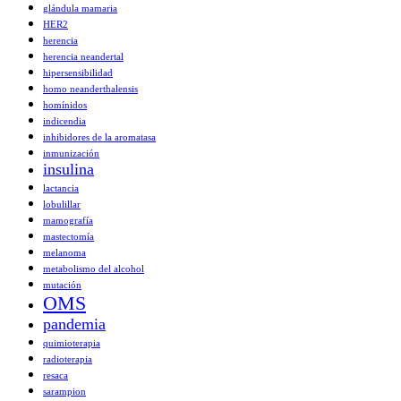
glándula mamaria
HER2
herencia
herencia neandertal
hipersensibilidad
homo neanderthalensis
homínidos
indicendia
inhibidores de la aromatasa
inmunización
insulina
lactancia
lobulillar
mamografía
mastectomía
melanoma
metabolismo del alcohol
mutación
OMS
pandemia
quimioterapia
radioterapia
resaca
sarampion