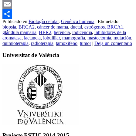
Mastodon
Email
Publicado en
Biología celular
,
Genética humana
|
Etiquetado
Compartir
biopsia
,
BRCA2
,
cáncer de mama
,
ductal
,
estrógenos. BRCA1
,
glándula mamaria
,
HER2
,
herencia
,
indicendia
,
inhibidores de la
aromatasa
,
lactancia
,
lobulillar
,
mamografía
,
mastectomía
,
mutación
,
quimioterapia
,
radioterapia
,
tamoxifeno
,
tumor
|
Deja un comentario
Universitat de València
Projecte ESTIC 2014-2015