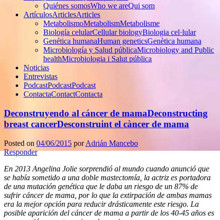
Quiénes somos
Who we are
Qui som
Artículos
Articles
Articles
Metabolismo
Metabolism
Metabolisme
Biología celular
Cellular biology
Biologia cel·lular
Genética humana
Human genetics
Genètica humana
Microbiología y Salud pública
Microbiology and Public
health
Microbiologia i Salut pública
Noticias
Entrevistas
Podcast
Podcast
Podcast
Contacta
Contact
Contacta
Deconstruyendo al cáncer de mama
Deconstructing
breast cancer
Desconstruint el càncer de mama
Posted on
04/06/2015
por
Adrián Mancebo
Responder
En 2013 Angelina Jolie sorprendió al mundo cuando anunció que
se había sometido a una doble mastectomía, la actriz es portadora
de una mutación genética que le daba un riesgo de un 87% de
sufrir cáncer de mama, por lo que la extirpación de ambas mamas
era la mejor opción para reducir drásticamente este riesgo. La
posible aparición del cáncer de mama a partir de los 40-45 años es