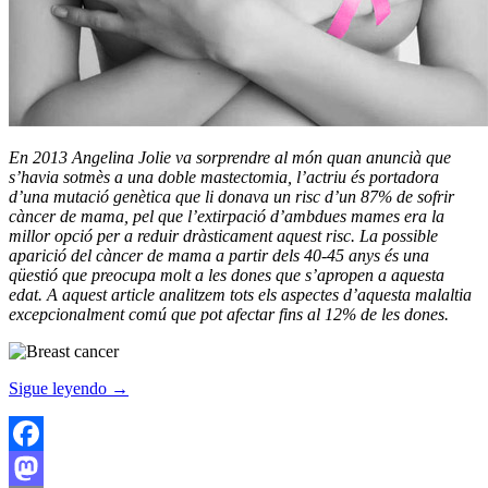
En 2013 Angelina Jolie va sorprendre al món quan anuncià que
s’havia sotmès a una doble mastectomia, l’actriu és portadora
d’una mutació genètica que li donava un risc d’un 87% de sofrir
càncer de mama, pel que l’extirpació d’ambdues mames era la
millor opció per a reduir dràsticament aquest risc. La possible
aparició del càncer de mama a partir dels 40-45 anys és una
qüestió que preocupa molt a les dones que s’apropen a aquesta
edat. A aquest article analitzem tots els aspectes d’aquesta malaltia
excepcionalment comú que pot afectar fins al 12% de les dones.
Sigue leyendo
→
Facebook