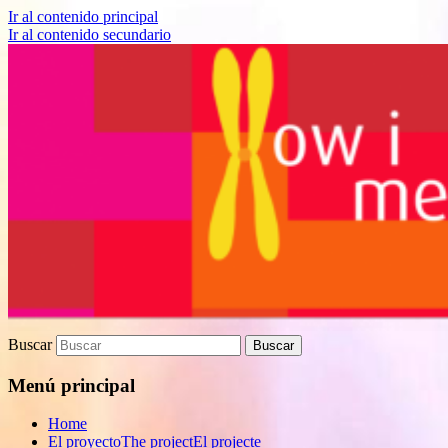
Ir al contenido principal
Ir al contenido secundario
Proyecto de divulgación científica sobre
How I met your genes
Biomedicina
Buscar
Menú principal
Home
El proyecto
The project
El projecte