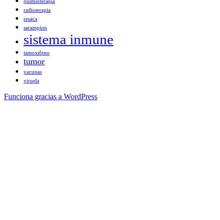
quimioterapia
radioterapia
resaca
sarampion
sistema inmune
tamoxifeno
tumor
vacunas
viruela
Funciona gracias a WordPress