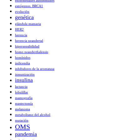
enfermedades autoinmunes
estrógenos. BRCA1
evolución
genética
glándula mamaria
HER2
herencia
herencia neandertal
hipersensibilidad
homo neanderthalensis
homínidos
indicendia
inhibidores de la aromatasa
inmunización
insulina
lactancia
lobulillar
mamografía
mastectomía
melanoma
metabolismo del alcohol
mutación
OMS
pandemia