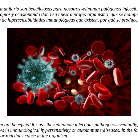
unitario son beneficiosas para nosotros -eliminan patógenos infeccios
ropios y ocasionando daño en nuestro propio organismo, que se manifi
pos de hipersensibilidades inmunológicas que existen, por qué se prod
are beneficial for us –they eliminate infectious pathogens- eventually
ws in immunological hypersensitivity or autoimmune diseases. In the fol
 or reactions cause in the organism.