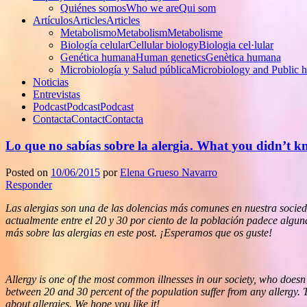
Quiénes somos
Who we are
Qui som
Artículos
Articles
Articles
Metabolismo
Metabolism
Metabolisme
Biología celular
Cellular biology
Biologia cel·lular
Genética humana
Human genetics
Genètica humana
Microbiología y Salud pública
Microbiology and Public h
Noticias
Entrevistas
Podcast
Podcast
Podcast
Contacta
Contact
Contacta
Lo que no sabías sobre la alergia.
What you didn’t kn
Posted on
10/06/2015
por
Elena Grueso Navarro
Responder
Las alergias son una de las dolencias más comunes en nuestra socie
actualmente entre el 20 y 30 por ciento de la población padece algu
más sobre las alergias en este post. ¡Esperamos que os guste!
Allergy is one of the most common illnesses in our society, who doe
between 20 and 30 percent of the population suffer from any allergy. T
about allergies. We hope you like it!