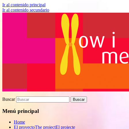
Ir al contenido principal
Ir al contenido secundario
Proyecto de divulgación científica sobre 
How I met your genes
Buscar
Menú principal
Home
El proyecto
The project
El projecte