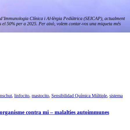
a d’Immunologia Clínica i Al·lèrgia Pediàtrica (SEICAP), actualment
fins el 50% per a 2025. Per això, volem contar-vos una miqueta més
nschut
,
linfocito
,
mastocito
,
Sensibilidad Química Múltiple
,
sistema
organisme contra mi – malalties autoimmunes