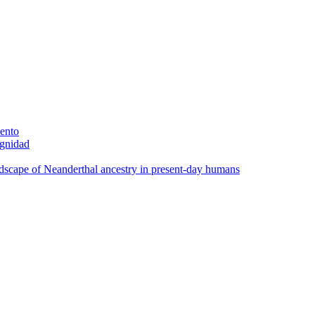
iento
ignidad
scape of Neanderthal ancestry in present-day humans