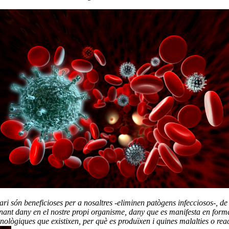
i són beneficioses per a nosaltres -eliminen patògens infecciosos-, de
ionant dany en el nostre propi organisme, dany que es manifesta en for
munològiques que existixen, per què es produïxen i quines malalties o re