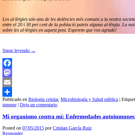
Les al·lèrgies són una de les dolències més comuns a la nostra socie
entre el 20 i 30 per cent de la població pateix alguna al·lèrgia. La 
sobre les al·lèrgies en aquest post. Esperem que vos agrade!
Sigue leyendo
→
Facebook
Mastodon
Email
Publicado en
Biología celular
,
Microbiología y Salud pública
|
Etique
Compartir
inmune
|
Deja un comentario
Mi organismo contra mí: Enfermedades autoinmunes
Posted on
07/05/2015
por
Cristian García Ruiz
Responder