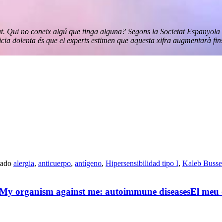
tat. Qui no coneix algú que tinga alguna? Segons la Societat Espanyol
noticia dolenta és que el experts estimen que aquesta xifra augmentarà 
tado
alergia
,
anticuerpo
,
antígeno
,
Hipersensibilidad tipo I
,
Kaleb Busse
My organism against me: autoimmune diseases
El meu 