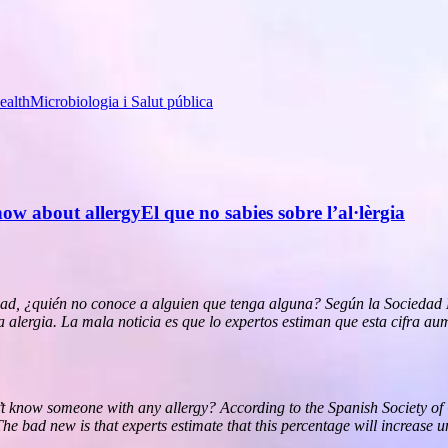
ealth
Microbiologia i Salut pública
ow about allergy
El que no sabies sobre l’al·lèrgia
dad, ¿quién no conoce a alguien que tenga alguna? Según la Sociedad
na alergia. La mala noticia es que lo expertos estiman que esta cifra 
sn’t know someone with any allergy? According to the Spanish Society 
he bad new is that experts estimate that this percentage will increase u