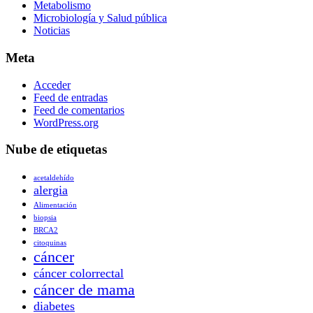
Metabolismo
Microbiología y Salud pública
Noticias
Meta
Acceder
Feed de entradas
Feed de comentarios
WordPress.org
Nube de etiquetas
acetaldehído
alergia
Alimentación
biopsia
BRCA2
citoquinas
cáncer
cáncer colorrectal
cáncer de mama
diabetes