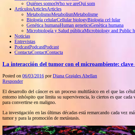
Quiénes somos
Who we are
Qui som
Artículos
Articles
Articles
Metabolismo
Metabolism
Metabolisme
Biología celular
Cellular biology
Biologia cel·lular
Genética humana
Human genetics
Genètica humana
Microbiología y Salud pública
Microbiology and Public h
Noticias
Entrevistas
Podcast
Podcast
Podcast
Contacta
Contact
Contacta
La interacción del tumor con el microambiente: clave
Posted on
06/03/2016
por
Diana Grajales Abellan
Responder
El desarrollo del cáncer es un proceso multifásico en el que las célul
entorno inhóspito que limita su supervivencia, lo ciertos es que cad
para convertirse en maligno.
La investigación en las últimas décadas está remarcando cada vez má
tumor y para la promoción de metástasis.