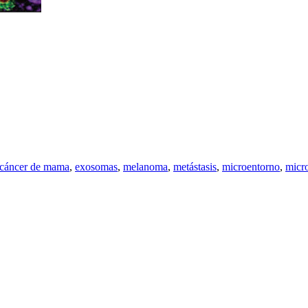
cáncer de mama
,
exosomas
,
melanoma
,
metástasis
,
microentorno
,
micr