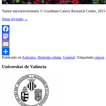
Tumor microenvironmen © Goodman Cancer Research Centre, 2015
Sigue leyendo
→
Facebook
Mastodon
Email
Publicado en
Artículos
,
Biología celular
,
General
|
Etiquetado
cáncer
,
Compartir
Universitat de València