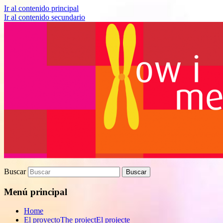
Ir al contenido principal
Ir al contenido secundario
Proyecto de divulgación científica sobre 
How I met your genes
Buscar
Menú principal
Home
El proyecto
The project
El projecte