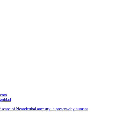
iento
ignidad
scape of Neanderthal ancestry in present-day humans