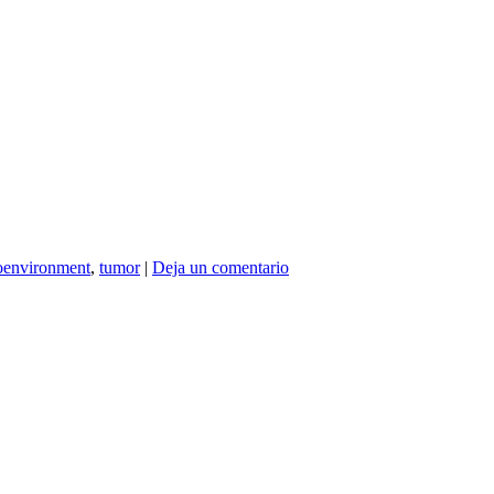
oenvironment
,
tumor
|
Deja un comentario