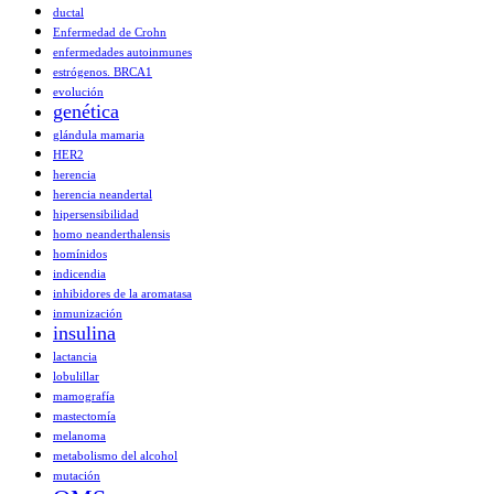
ductal
Enfermedad de Crohn
enfermedades autoinmunes
estrógenos. BRCA1
evolución
genética
glándula mamaria
HER2
herencia
herencia neandertal
hipersensibilidad
homo neanderthalensis
homínidos
indicendia
inhibidores de la aromatasa
inmunización
insulina
lactancia
lobulillar
mamografía
mastectomía
melanoma
metabolismo del alcohol
mutación