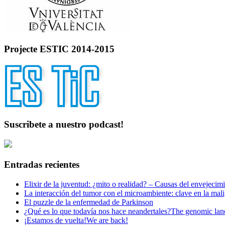
Projecte ESTIC 2014-2015
Suscribete a nuestro podcast!
Entradas recientes
Elixir de la juventud: ¿mito o realidad? – Causas del envejecim
La interacción del tumor con el microambiente: clave en la mal
El puzzle de la enfermedad de Parkinson
¿Qué es lo que todavía nos hace neandertales?
The genomic land
¡Estamos de vuelta!
We are back!