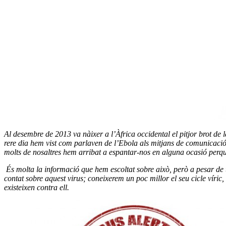
Al desembre de 2013 va nàixer a l’Àfrica occidental el pitjor brot de 
rere dia hem vist com parlaven de l’Ebola als mitjans de comunicació. 
molts de nosaltres hem arribat a espantar-nos en alguna ocasió perquè 
És molta la informació que hem escoltat sobre això, però a pesar de 
contat sobre aquest virus; coneixerem un poc millor el seu cicle víric
existeixen contra ell.