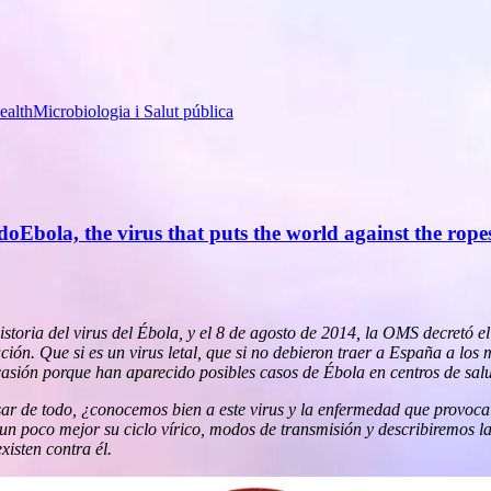
ealth
Microbiologia i Salut pública
ndo
Ebola, the virus that puts the world against the rope
istoria del virus del Ébola, y el 8 de agosto de 2014, la OMS decretó e
n. Que si es un virus letal, que si no debieron traer a España a los m
sión porque han aparecido posibles casos de Ébola en centros de salu
ar de todo, ¿conocemos bien a este virus y la enfermedad que provoca
 un poco mejor su ciclo vírico, modos de transmisión y describiremo
xisten contra él.