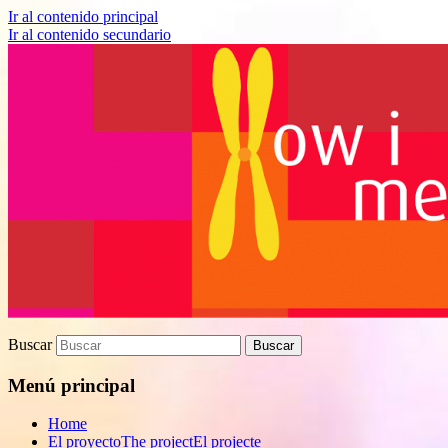
Ir al contenido principal
Ir al contenido secundario
Proyecto de divulgación científica sobre 
How I met your genes
Buscar
Menú principal
Home
El proyecto
The project
El projecte