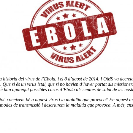
la història del virus de l’Ebola, i el 8 d’agost de 2014, l’OMS va decret
Que si és un virus letal, que si no havien d’haver portat als missioner
han aparegut possibles casos d’Ebola als centres de salut de les nostre
tot, coneixem bé a aquest virus i la malaltia que provoca? En aquest a
, modes de transmissió i descriurem la malaltia que provoca. A més, ens