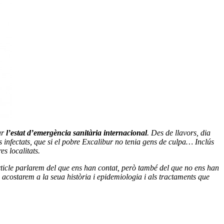
ar
l’estat d’emergència sanitària internacional
. Des de llavors, dia
s infectats, que si el pobre Excalibur no tenia gens de culpa… Inclús
s localitats.
rticle parlarem del que ens han contat, però també del que no ens han
 acostarem a la seua història i epidemiologia i als tractaments que