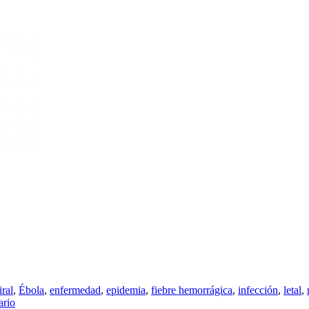
iral
,
Ébola
,
enfermedad
,
epidemia
,
fiebre hemorrágica
,
infección
,
letal
,
ario