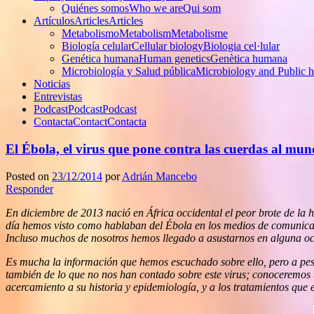
Quiénes somos
Who we are
Qui som
Artículos
Articles
Articles
Metabolismo
Metabolism
Metabolisme
Biología celular
Cellular biology
Biologia cel·lular
Genética humana
Human genetics
Genètica humana
Microbiología y Salud pública
Microbiology and Public h
Noticias
Entrevistas
Podcast
Podcast
Podcast
Contacta
Contact
Contacta
El Ébola, el virus que pone contra las cuerdas al mu
Posted on
23/12/2014
por
Adrián Mancebo
Responder
En diciembre de 2013 nació en África occidental el peor brote de la h
día hemos visto como hablaban del Ébola en los medios de comunicació
Incluso muchos de nosotros hemos llegado a asustarnos en alguna oca
Es mucha la información que hemos escuchado sobre ello, pero a pes
también de lo que no nos han contado sobre este virus; conoceremos
acercamiento a su historia y epidemiología, y a los tratamientos que e