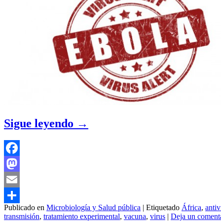
Sigue leyendo
→
Facebook
Mastodon
Email
Publicado en
Microbiología y Salud pública
|
Etiquetado
África
,
antiv
Compartir
transmisión
,
tratamiento experimental
,
vacuna
,
virus
|
Deja un coment