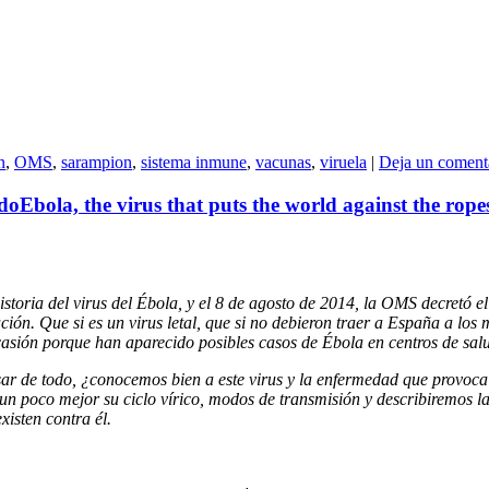
n
,
OMS
,
sarampion
,
sistema inmune
,
vacunas
,
viruela
|
Deja un coment
ndo
Ebola, the virus that puts the world against the rope
istoria del virus del Ébola, y el 8 de agosto de 2014, la OMS decretó e
n. Que si es un virus letal, que si no debieron traer a España a los m
sión porque han aparecido posibles casos de Ébola en centros de salu
ar de todo, ¿conocemos bien a este virus y la enfermedad que provoca
 un poco mejor su ciclo vírico, modos de transmisión y describiremo
xisten contra él.