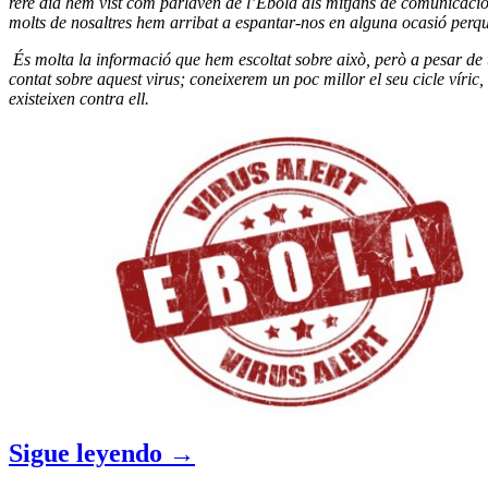
rere dia hem vist com parlaven de l’Ebola als mitjans de comunicació. 
molts de nosaltres hem arribat a espantar-nos en alguna ocasió perquè 
És molta la informació que hem escoltat sobre això, però a pesar de 
contat sobre aquest virus; coneixerem un poc millor el seu cicle víric
existeixen contra ell.
Sigue leyendo
→