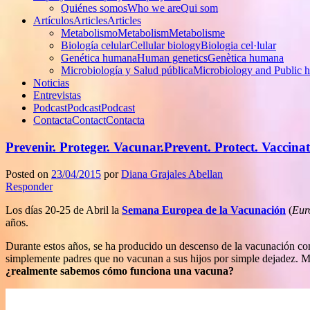
Quiénes somos
Who we are
Qui som
Artículos
Articles
Articles
Metabolismo
Metabolism
Metabolisme
Biología celular
Cellular biology
Biologia cel·lular
Genética humana
Human genetics
Genètica humana
Microbiología y Salud pública
Microbiology and Public h
Noticias
Entrevistas
Podcast
Podcast
Podcast
Contacta
Contact
Contacta
Prevenir. Proteger. Vacunar.
Prevent. Protect. Vaccinat
Posted on
23/04/2015
por
Diana Grajales Abellan
Responder
Los días 20-25 de Abril la
Semana Europea de la Vacunación
(
Eur
años.
Durante estos años, se ha producido un descenso de la vacunación co
simplemente padres que no vacunan a sus hijos por simple dejadez. Mu
¿realmente sabemos cómo funciona una vacuna?