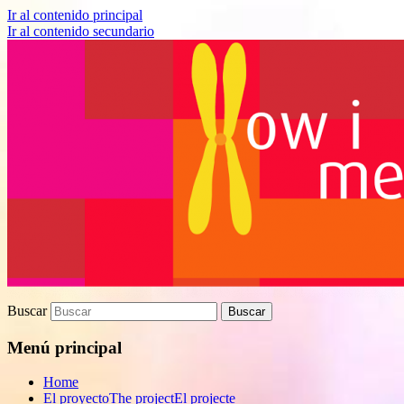
Ir al contenido principal
Ir al contenido secundario
Proyecto de divulgación científica sobre 
How I met your genes
Buscar
Menú principal
Home
El proyecto
The project
El projecte