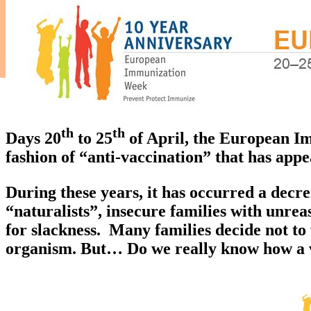
th
th
Days 20
to 25
of April, the European Imm
fashion of “anti-vaccination” that has appea
During these years, it has occurred a decr
“naturalists”, insecure families with unrea
for slackness. Many families decide not to 
organism. But…
Do we really know how a 