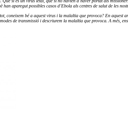
Que si és un virus letal, que si no havien d’haver portat als missioner
han aparegut possibles casos d’Ebola als centres de salut de les nostre
tot, coneixem bé a aquest virus i la malaltia que provoca? En aquest a
, modes de transmissió i descriurem la malaltia que provoca. A més, ens