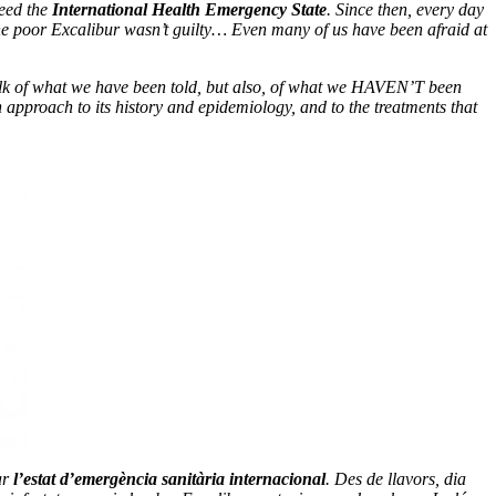
eed the
International Health Emergency State
. Since then, every day
 the poor Excalibur wasn’t guilty… Even many of us have been afraid at
l talk of what we have been told, but also, of what we HAVEN’T been
an approach to its history and epidemiology, and to the treatments that
ar
l’estat d’emergència sanitària internacional
. Des de llavors, dia