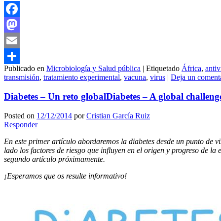
Facebook
Mastodon
Email
Publicado en
Microbiología y Salud pública
|
Etiquetado
África
,
antiv
Compartir
transmisión
,
tratamiento experimental
,
vacuna
,
virus
|
Deja un coment
Diabetes – Un reto global
Diabetes – A global challeng
Posted on
12/12/2014
por
Cristian García Ruiz
Responder
En este primer artículo abordaremos la diabetes desde un punto de v
lado los factores de riesgo que influyen en el origen y progreso de 
segundo artículo próximamente.
¡Esperamos que os resulte informativo!