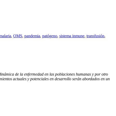
malaria
,
OMS
,
pandemia
,
patógeno
,
sistema inmune
,
transfusión
,
a dinámica de la enfermedad en las poblaciones humanas y por otro
amientos actuales y potenciales en desarrollo serán abordados en un