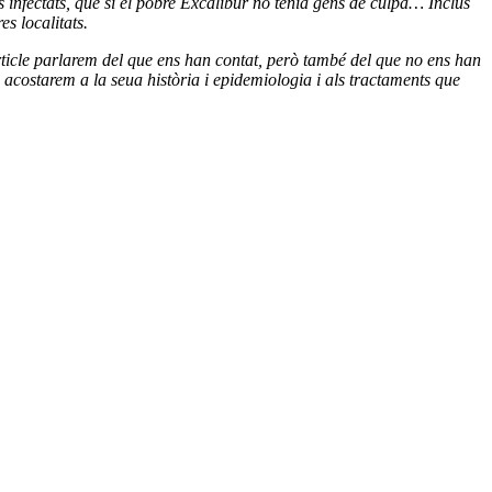
s infectats, que si el pobre Excalibur no tenia gens de culpa… Inclús
s localitats.
rticle parlarem del que ens han contat, però també del que no ens han
 acostarem a la seua història i epidemiologia i als tractaments que