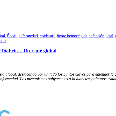
iral
,
Ébola
,
enfermedad
,
epidemia
,
fiebre hemorrágica
,
infección
,
letal
,
ario
e
Diabetis – Un repte global
ista global, destacando por un lado los puntos claves para entender l
la enfermedad. Los mecanismos subyacentes a la diabetes y algunos trat