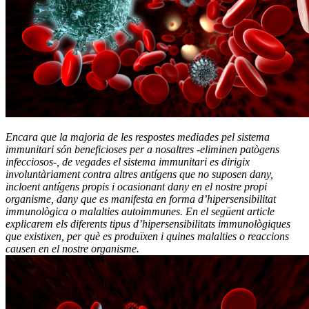
Encara que la majoria de les respostes mediades pel sistema
immunitari són beneficioses per a nosaltres -eliminen patògens
infecciosos-, de vegades el sistema immunitari es dirigix
involuntàriament contra altres antígens que no suposen dany,
incloent antígens propis i ocasionant dany en el nostre propi
organisme, dany que es manifesta en forma d’hipersensibilitat
immunològica o malalties autoimmunes. En el següent article
explicarem els diferents tipus d’hipersensibilitats immunològiques
que existixen, per què es produïxen i quines malalties o reaccions
causen en el nostre organisme.