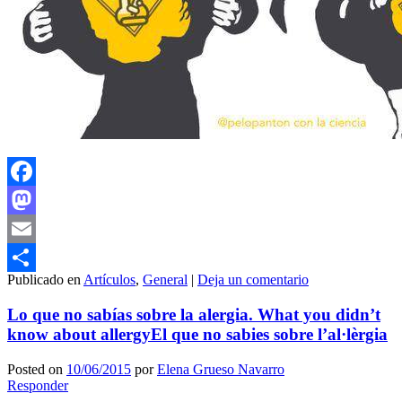
Facebook
Mastodon
Email
Publicado en
Artículos
,
General
|
Deja un comentario
Compartir
Lo que no sabías sobre la alergia.
What you didn’t
know about allergy
El que no sabies sobre l’al·lèrgia
Posted on
10/06/2015
por
Elena Grueso Navarro
Responder