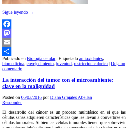
Sigue leyendo
→
Facebook
Mastodon
Email
Publicado en
Biología celular
|
Etiquetado
antioxidantes
,
Compartir
biomedicina
,
envejecimiento
,
juventud
,
restricción calórica
|
Deja un
comentario
La interacción del tumor con el microambiente:
clave en la malignidad
Posted on
06/03/2016
por
Diana Grajales Abellan
Responder
El desarrollo del cáncer es un proceso multifásico en el que las
células sanas adquieren características que les llevan a convertirse en
células tumorales. Si bien las células tumorales tienen que sobrevivir
a un entorno inhóspito que limita su supervivencia, lo ciertos es que