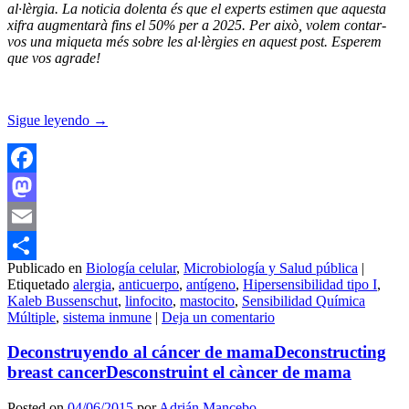
al·lèrgia. La noticia dolenta és que el experts estimen que aquesta
xifra augmentarà fins el 50% per a 2025. Per això, volem contar-
vos una miqueta més sobre les al·lèrgies en aquest post. Esperem
que vos agrade!
Sigue leyendo
→
Facebook
Mastodon
Email
Publicado en
Biología celular
,
Microbiología y Salud pública
|
Compartir
Etiquetado
alergia
,
anticuerpo
,
antígeno
,
Hipersensibilidad tipo I
,
Kaleb Bussenschut
,
linfocito
,
mastocito
,
Sensibilidad Química
Múltiple
,
sistema inmune
|
Deja un comentario
Deconstruyendo al cáncer de mama
Deconstructing
breast cancer
Desconstruint el càncer de mama
Posted on
04/06/2015
por
Adrián Mancebo