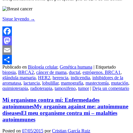
Sigue leyendo
→
Facebook
Mastodon
Email
Publicado en
Biología celular
,
Genética humana
|
Etiquetado
Compartir
biopsia
,
BRCA2
,
cáncer de mama
,
ductal
,
estrógenos. BRCA1
,
glándula mamaria
,
HER2
,
herencia
,
indicendia
,
inhibidores de la
aromatasa
,
lactancia
,
lobulillar
,
mamografía
,
mastectomía
,
mutación
,
quimioterapia
,
radioterapia
,
tamoxifeno
,
tumor
|
Deja un comentario
Mi organismo contra mí: Enfermedades
autoinmunes
My organism against me: autoimmune
diseases
El meu organisme contra mi – malalties
autoimmunes
Posted on
07/05/2015
por
Cristian García Ruiz