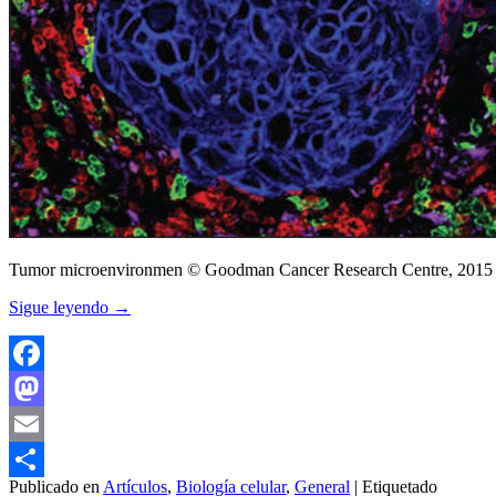
Tumor microenvironmen © Goodman Cancer Research Centre, 2015
Sigue leyendo
→
Facebook
Mastodon
Email
Publicado en
Artículos
,
Biología celular
,
General
|
Etiquetado
Compartir