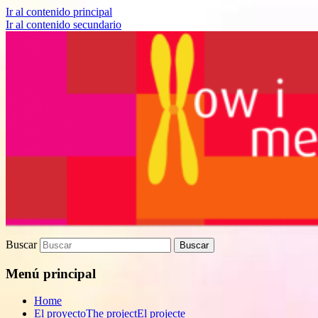
Ir al contenido principal
Ir al contenido secundario
Proyecto de divulgación científica sobre
How I met your genes
Biomedicina
Buscar
Menú principal
Home
El proyecto
The project
El projecte