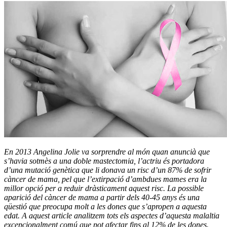
En 2013 Angelina Jolie va sorprendre al món quan anuncià que
s’havia sotmès a una doble mastectomia, l’actriu és portadora
d’una mutació genètica que li donava un risc d’un 87% de sofrir
càncer de mama, pel que l’extirpació d’ambdues mames era la
millor opció per a reduir dràsticament aquest risc. La possible
aparició del càncer de mama a partir dels 40-45 anys és una
qüestió que preocupa molt a les dones que s’apropen a aquesta
edat. A aquest article analitzem tots els aspectes d’aquesta malaltia
excepcionalment comú que pot afectar fins al 12% de les dones.