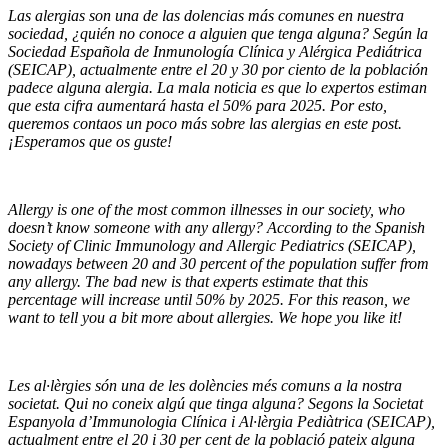
Las alergias son una de las dolencias más comunes en nuestra
sociedad, ¿quién no conoce a alguien que tenga alguna? Según la
Sociedad Española de Inmunología Clínica y Alérgica Pediátrica
(SEICAP), actualmente entre el 20 y 30 por ciento de la población
padece alguna alergia. La mala noticia es que lo expertos estiman
que esta cifra aumentará hasta el 50% para 2025. Por esto,
queremos contaos un poco más sobre las alergias en este post.
¡Esperamos que os guste!
Allergy is one of the most common illnesses in our society, who
doesn’t know someone with any allergy? According to the Spanish
Society of Clinic Immunology and Allergic Pediatrics (SEICAP),
nowadays between 20 and 30 percent of the population suffer from
any allergy. The bad new is that experts estimate that this
percentage will increase until 50% by 2025. For this reason, we
want to tell you a bit more about allergies. We hope you like it!
Les al·lèrgies són una de les dolències més comuns a la nostra
societat. Qui no coneix algú que tinga alguna? Segons la Societat
Espanyola d’Immunologia Clínica i Al·lèrgia Pediàtrica (SEICAP),
actualment entre el 20 i 30 per cent de la població pateix alguna