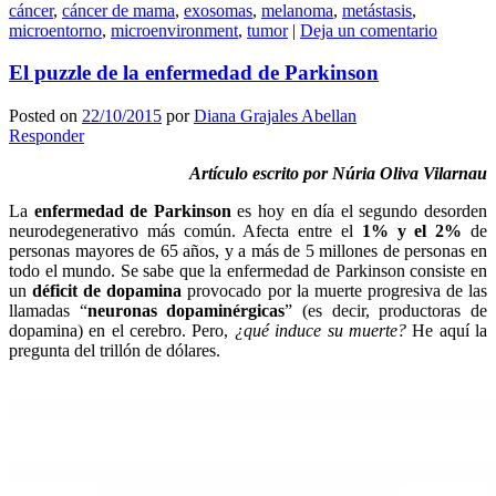
cáncer
,
cáncer de mama
,
exosomas
,
melanoma
,
metástasis
,
microentorno
,
microenvironment
,
tumor
|
Deja un comentario
El puzzle de la enfermedad de Parkinson
Posted on
22/10/2015
por
Diana Grajales Abellan
Responder
Artículo escrito por Núria Oliva Vilarnau
La
enfermedad de Parkinson
es hoy en día el segundo desorden
neurodegenerativo más común. Afecta entre el
1% y el 2%
de
personas mayores de 65 años, y a más de 5 millones de personas en
todo el mundo. Se sabe que la enfermedad de Parkinson consiste en
un
déficit de dopamina
provocado por la muerte progresiva de las
llamadas “
neuronas dopaminérgicas
” (es decir, productoras de
dopamina) en el cerebro. Pero,
¿qué induce su muerte?
He aquí la
pregunta del trillón de dólares.