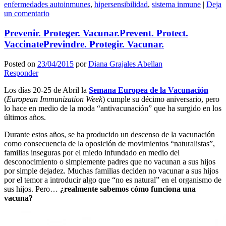
enfermedades autoinmunes
,
hipersensibilidad
,
sistema inmune
|
Deja
un comentario
Prevenir. Proteger. Vacunar.
Prevent. Protect.
Vaccinate
Previndre. Protegir. Vacunar.
Posted on
23/04/2015
por
Diana Grajales Abellan
Responder
Los días 20-25 de Abril la
Semana Europea de la Vacunación
(
European Immunization Week
) cumple su décimo aniversario, pero
lo hace en medio de la moda “antivacunación” que ha surgido en los
últimos años.
Durante estos años, se ha producido un descenso de la vacunación
como consecuencia de la oposición de movimientos “naturalistas”,
familias inseguras por el miedo infundado en medio del
desconocimiento o simplemente padres que no vacunan a sus hijos
por simple dejadez. Muchas familias deciden no vacunar a sus hijos
por el temor a introducir algo que “no es natural” en el organismo de
sus hijos. Pero…
¿realmente sabemos cómo funciona una
vacuna?