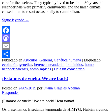
care for themselves. They typically lived to be about 30 years old.
Neanderthals were primarily carnivorous, and the harsh climate
caused them to resort occasionally to cannibalism.
Sigue leyendo
→
Facebook
Mastodon
Email
Publicado en
Artículos
,
General
,
Genética humana
|
Etiquetado
Compartir
evolución
,
genética
,
herencia neandertal
,
homínidos
,
homo
neanderthalensis
,
homo sapiens
|
Deja un comentario
¡Estamos de vuelta!
We are back!
Posted on
24/09/2015
por
Diana Grajales Abellan
Responder
¡Estamos de vuelta! We are back! Hem tornat!
Os presentamos la segunda temporada de HIMYG. Habrán algunos