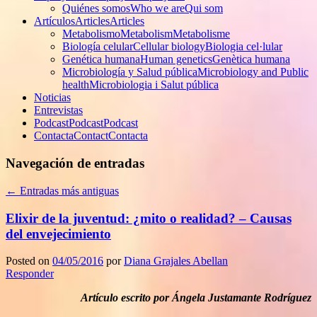
Quiénes somos
Who we are
Qui som
Artículos
Articles
Articles
Metabolismo
Metabolism
Metabolisme
Biología celular
Cellular biology
Biologia cel·lular
Genética humana
Human genetics
Genètica humana
Microbiología y Salud pública
Microbiology and Public
health
Microbiologia i Salut pública
Noticias
Entrevistas
Podcast
Podcast
Podcast
Contacta
Contact
Contacta
Navegación de entradas
←
Entradas más antiguas
Elixir de la juventud: ¿mito o realidad? – Causas
del envejecimiento
Posted on
04/05/2016
por
Diana Grajales Abellan
Responder
Artículo escrito por Ángela Justamante Rodríguez