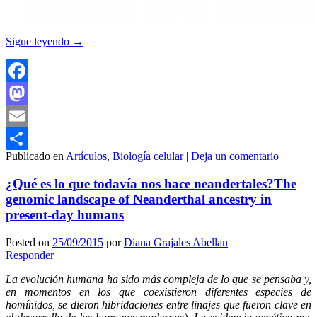
Sigue leyendo
→
Facebook
Mastodon
Email
Publicado en
Artículos
,
Biología celular
|
Deja un comentario
Compartir
¿Qué es lo que todavía nos hace neandertales?
The
genomic landscape of Neanderthal ancestry in
present-day humans
Posted on
25/09/2015
por
Diana Grajales Abellan
Responder
La evolución humana ha sido más compleja de lo que se pensaba y,
en momentos en los que coexistieron diferentes especies de
homínidos, se dieron hibridaciones entre linajes que fueron clave en