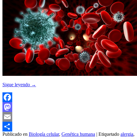
Sigue leyendo
→
Facebook
Mastodon
Email
Publicado en
Biología celular
,
Genética humana
|
Etiquetado
alergia
,
Compartir