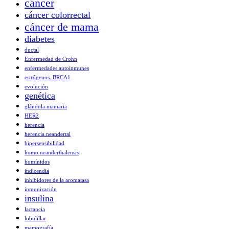
cáncer
cáncer colorrectal
cáncer de mama
diabetes
ductal
Enfermedad de Crohn
enfermedades autoinmunes
estrógenos. BRCA1
evolución
genética
glándula mamaria
HER2
herencia
herencia neandertal
hipersensibilidad
homo neanderthalensis
homínidos
indicendia
inhibidores de la aromatasa
inmunización
insulina
lactancia
lobulillar
mamografía