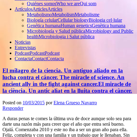
Quiénes somos
Who we are
Qui som
Artículos
Articles
Articles
Metabolismo
Metabolism
Metabolisme
Biología celular
Cellular biology
Biologia cel·lular
Genética humana
Human genetics
Genètica humana
Microbiología y Salud pública
Microbiology and Public
health
Microbiologia i Salut pública
Noticias
Entrevistas
Podcast
Podcast
Podcast
Contacta
Contact
Contacta
El milagro de la ciencia. Un antiguo aliado en la
lucha contra el cáncer.
The miracle of science. An
ancient ally in the fight against cancer.
El miracle de
la ciència. Un antic aliat en la lluita contra el càncer.
Posted on
10/03/2015
por
Elena Grueso Navarro
Responder
A duras penas te comes la última uva de doce aunque solo sea para
darte una razón más para creer que el año que entra será bueno.
Ojalá. Comenzaba 2010 y este no iba a ser un gran año para ella.
Feliz, completa y con una familia y un trabajo que le llenaban. Sin