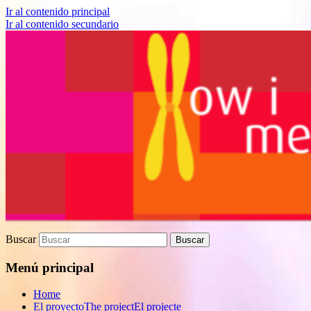
Ir al contenido principal
Ir al contenido secundario
Proyecto de divulgación científica sobre
How I met your genes
Biomedicina
Buscar
Menú principal
Home
El proyecto
The project
El projecte