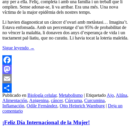
any per a ella. Feliç, completa i amb una família i un treball que li
omplien. Sense adonar-se, li va arribar. Era una més. Una nova
víctima de la major epidèmia dels nostres temps.
Li havien diagnosticat un càncer d’ovari amb metàstasi… Imagina’t.
Estava enfonsada. Amb un percentatge d’un 95% de probabilitat de
no vèncer la malaltia, li donaven dos anys d’esperança de vida i un
tractament pal·liatiu, que no curatiu. Li havia tocat la loteria maleïda.
Sigue leyendo
→
Facebook
Mastodon
Email
Publicado en
Biología celular
,
Metabolismo
|
Etiquetado
Ajo
,
Aliína
,
Compartir
Alimentación
,
Apigenina
,
cáncer
,
Cúrcuma
,
Curcumina
,
Inflamación
,
Odile Fernández
,
Otto Heinrich Warnburg
|
Deja un
comentario
¡Feliz Día Internacional de la Mujer!