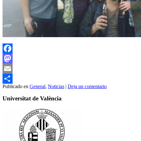
Facebook
Mastodon
Email
Publicado en
General
,
Noticias
|
Deja un comentario
Compartir
Universitat de València