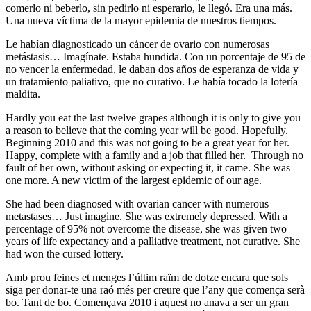
comerlo ni beberlo, sin pedirlo ni esperarlo, le llegó. Era una más.
Una nueva víctima de la mayor epidemia de nuestros tiempos.
Le habían diagnosticado un cáncer de ovario con numerosas
metástasis… Imagínate. Estaba hundida. Con un porcentaje de 95 de
no vencer la enfermedad, le daban dos años de esperanza de vida y
un tratamiento paliativo, que no curativo. Le había tocado la lotería
maldita.
Hardly you eat the last twelve grapes although it is only to give you
a reason to believe that the coming year will be good. Hopefully.
Beginning 2010 and this was not going to be a great year for her.
Happy, complete with a family and a job that filled her. Through no
fault of her own, without asking or expecting it, it came. She was
one more. A new victim of the largest epidemic of our age.
She had been diagnosed with ovarian cancer with numerous
metastases… Just imagine. She was extremely depressed. With a
percentage of 95% not overcome the disease, she was given two
years of life expectancy and a palliative treatment, not curative. She
had won the cursed lottery.
Amb prou feines et menges l’últim raïm de dotze encara que sols
siga per donar-te una raó més per creure que l’any que comença serà
bo. Tant de bo. Començava 2010 i aquest no anava a ser un gran