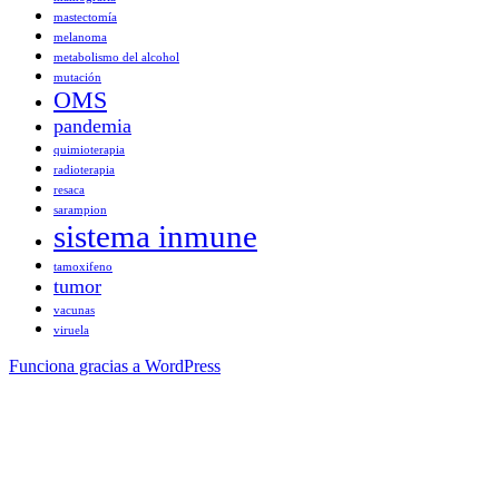
mastectomía
melanoma
metabolismo del alcohol
mutación
OMS
pandemia
quimioterapia
radioterapia
resaca
sarampion
sistema inmune
tamoxifeno
tumor
vacunas
viruela
Funciona gracias a WordPress