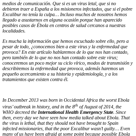
medios de comunicación. Que si es un virus letal, que si no
debieron traer a España a los misioneros infectados, que si el pobre
Excalibur no tenía la culpa… Incluso muchos de nosotros hemos
llegado a asustarnos en alguna ocasión porque han aparecido
posibles casos de Ébola en centros de salud cercanos a nuestras
localidades.
Es mucha la información que hemos escuchado sobre ello, pero a
pesar de todo, ¿conocemos bien a este virus y la enfermedad que
provoca? En este artículo hablaremos de lo que nos han contado,
pero también de lo que no nos han contado sobre este virus;
conoceremos un poco mejor su ciclo vírico, modos de transmisión y
describiremos la enfermedad que provoca, además haremos un
pequeño acercamiento a su historia y epidemiología, y a los
tratamientos que existen contra él.
In December 2013 was born in Occidental Africa the worst Ebola
th
virus’ outbreak in history, and in the 8
of August of 2014, the
WHO decreed the
International Health Emergency State
. Since
then, every day we have seen how media talked about Ebola. That
the virus is lethal, that they should not have brought to Spain
infected missionaries, that the poor Excalibur wasn’t guilty… Even
many of us have been afraid at some point because possible Ebola