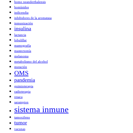
homo neanderthalensis
homínidos
indicendia
inhibidores de la aromatasa
inmunización
insulina
lactancia
lobulillar
mamografía
mastectomía
melanoma
metabolismo del alcohol
mutación
OMS
pandemia
quimioterapia
radioterapia
resaca
sarampion
sistema inmune
tamoxifeno
tumor
vacunas