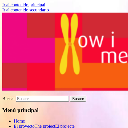
Ir al contenido principal
Ir al contenido secundario
Proyecto de divulgación científica sobre
How I met your genes
Biomedicina
Buscar
Menú principal
Home
El proyecto
The project
El projecte