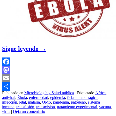
Sigue leyendo
→
Facebook
Mastodon
Email
Publicado en
Microbiología y Salud pública
|
Etiquetado
África
,
Compartir
antiviral
,
Ébola
,
enfermedad
,
epidemia
,
fiebre hemorrágica
,
infección
,
letal
,
malaria
,
OMS
,
pandemia
,
patógeno
,
sistema
inmune
,
transfusión
,
transmisión
,
tratamiento experimental
,
vacuna
,
virus
|
Deja un comentario