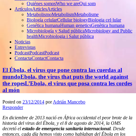
Quiénes somos
Who we are
Qui som
Artículos
Articles
Articles
Metabolismo
Metabolism
Metabolisme
Biología celular
Cellular biology
Biologia cel·lular
Genética humana
Human genetics
Genètica humana
Microbiología y Salud pública
Microbiology and Public
health
Microbiologia i Salut pública
Noticias
Entrevistas
Podcast
Podcast
Podcast
Contacta
Contact
Contacta
El Ébola, el virus que pone contra las cuerdas al
mundo
Ebola, the virus that puts the world against
the ropes
L’Ebola, el virus que posa contra les cordes
al món
Posted on
23/12/2014
por
Adrián Mancebo
Responder
En diciembre de 2013 nació en África occidental el peor brote de la
historia del virus del Ébola, y el 8 de agosto de 2014, la OMS
decretó el
estado de emergencia sanitaria internacional
. Desde
entonces, cada día hemos visto como hablaban del Ébola en los