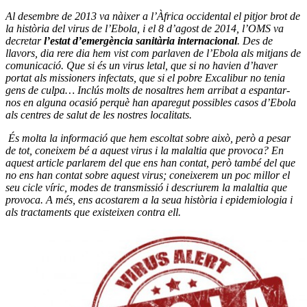
Al desembre de 2013 va nàixer a l’Àfrica occidental el pitjor brot de
la història del virus de l’Ebola, i el 8 d’agost de 2014, l’OMS va
decretar
l’estat d’emergència sanitària internacional
. Des de
llavors, dia rere dia hem vist com parlaven de l’Ebola als mitjans de
comunicació. Que si és un virus letal, que si no havien d’haver
portat als missioners infectats, que si el pobre Excalibur no tenia
gens de culpa… Inclús molts de nosaltres hem arribat a espantar-
nos en alguna ocasió perquè han aparegut possibles casos d’Ebola
als centres de salut de les nostres localitats.
És molta la informació que hem escoltat sobre això, però a pesar
de tot, coneixem bé a aquest virus i la malaltia que provoca? En
aquest article parlarem del que ens han contat, però també del que
no ens han contat sobre aquest virus; coneixerem un poc millor el
seu cicle víric, modes de transmissió i descriurem la malaltia que
provoca. A més, ens acostarem a la seua història i epidemiologia i
als tractaments que existeixen contra ell.