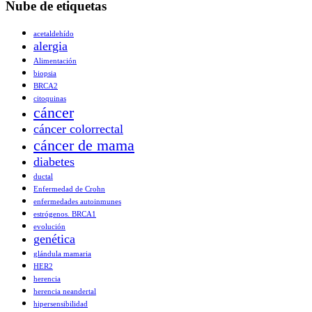
Nube de etiquetas
acetaldehído
alergia
Alimentación
biopsia
BRCA2
citoquinas
cáncer
cáncer colorrectal
cáncer de mama
diabetes
ductal
Enfermedad de Crohn
enfermedades autoinmunes
estrógenos. BRCA1
evolución
genética
glándula mamaria
HER2
herencia
herencia neandertal
hipersensibilidad