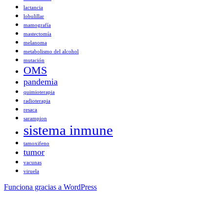
lactancia
lobulillar
mamografía
mastectomía
melanoma
metabolismo del alcohol
mutación
OMS
pandemia
quimioterapia
radioterapia
resaca
sarampion
sistema inmune
tamoxifeno
tumor
vacunas
viruela
Funciona gracias a WordPress