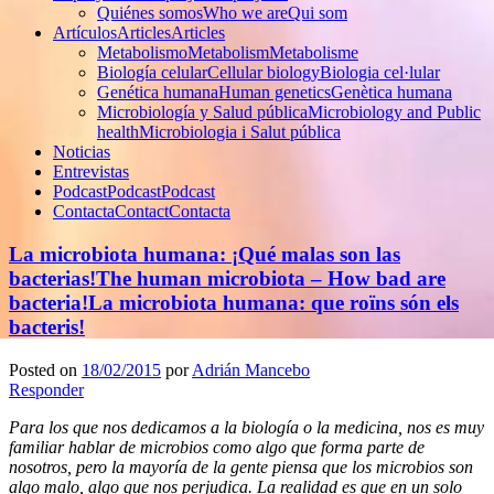
Quiénes somos
Who we are
Qui som
Artículos
Articles
Articles
Metabolismo
Metabolism
Metabolisme
Biología celular
Cellular biology
Biologia cel·lular
Genética humana
Human genetics
Genètica humana
Microbiología y Salud pública
Microbiology and Public
health
Microbiologia i Salut pública
Noticias
Entrevistas
Podcast
Podcast
Podcast
Contacta
Contact
Contacta
La microbiota humana: ¡Qué malas son las
bacterias!
The human microbiota – How bad are
bacteria!
La microbiota humana: que roïns són els
bacteris!
Posted on
18/02/2015
por
Adrián Mancebo
Responder
Para los que nos dedicamos a la biología o la medicina, nos es muy
familiar hablar de microbios como algo que forma parte de
nosotros, pero la mayoría de la gente piensa que los microbios son
algo malo, algo que nos perjudica. La realidad es que en un solo