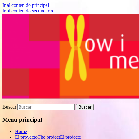
Ir al contenido principal
Ir al contenido secundario
Proyecto de divulgación científica sobre
How I met your genes
Biomedicina
Buscar
Menú principal
Home
El proyecto
The project
El projecte