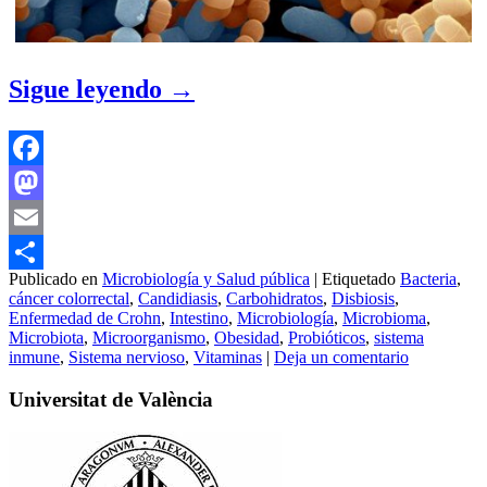
Sigue leyendo
→
Facebook
Mastodon
Email
Publicado en
Microbiología y Salud pública
|
Etiquetado
Bacteria
,
Compartir
cáncer colorrectal
,
Candidiasis
,
Carbohidratos
,
Disbiosis
,
Enfermedad de Crohn
,
Intestino
,
Microbiología
,
Microbioma
,
Microbiota
,
Microorganismo
,
Obesidad
,
Probióticos
,
sistema
inmune
,
Sistema nervioso
,
Vitaminas
|
Deja un comentario
Universitat de València