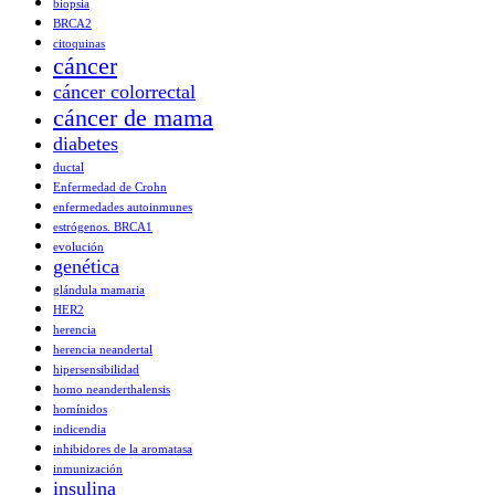
biopsia
BRCA2
citoquinas
cáncer
cáncer colorrectal
cáncer de mama
diabetes
ductal
Enfermedad de Crohn
enfermedades autoinmunes
estrógenos. BRCA1
evolución
genética
glándula mamaria
HER2
herencia
herencia neandertal
hipersensibilidad
homo neanderthalensis
homínidos
indicendia
inhibidores de la aromatasa
inmunización
insulina