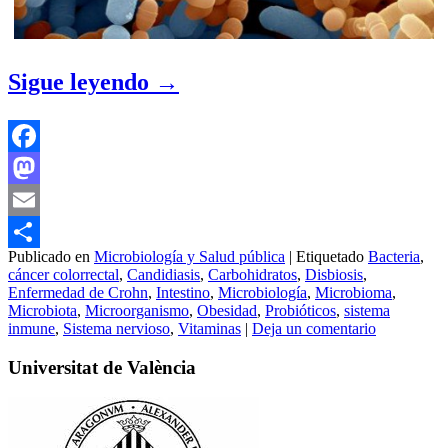
Sigue leyendo
→
Facebook
Mastodon
Email
Publicado en
Microbiología y Salud pública
|
Etiquetado
Bacteria
,
Compartir
cáncer colorrectal
,
Candidiasis
,
Carbohidratos
,
Disbiosis
,
Enfermedad de Crohn
,
Intestino
,
Microbiología
,
Microbioma
,
Microbiota
,
Microorganismo
,
Obesidad
,
Probióticos
,
sistema
inmune
,
Sistema nervioso
,
Vitaminas
|
Deja un comentario
Universitat de València