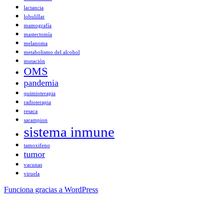
lactancia
lobulillar
mamografía
mastectomía
melanoma
metabolismo del alcohol
mutación
OMS
pandemia
quimioterapia
radioterapia
resaca
sarampion
sistema inmune
tamoxifeno
tumor
vacunas
viruela
Funciona gracias a WordPress