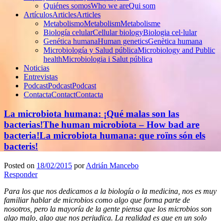
Quiénes somos
Who we are
Qui som
Artículos
Articles
Articles
Metabolismo
Metabolism
Metabolisme
Biología celular
Cellular biology
Biologia cel·lular
Genética humana
Human genetics
Genètica humana
Microbiología y Salud pública
Microbiology and Public
health
Microbiologia i Salut pública
Noticias
Entrevistas
Podcast
Podcast
Podcast
Contacta
Contact
Contacta
La microbiota humana: ¡Qué malas son las
bacterias!
The human microbiota – How bad are
bacteria!
La microbiota humana: que roïns són els
bacteris!
Posted on
18/02/2015
por
Adrián Mancebo
Responder
Para los que nos dedicamos a la biología o la medicina, nos es muy
familiar hablar de microbios como algo que forma parte de
nosotros, pero la mayoría de la gente piensa que los microbios son
algo malo, algo que nos perjudica. La realidad es que en un solo