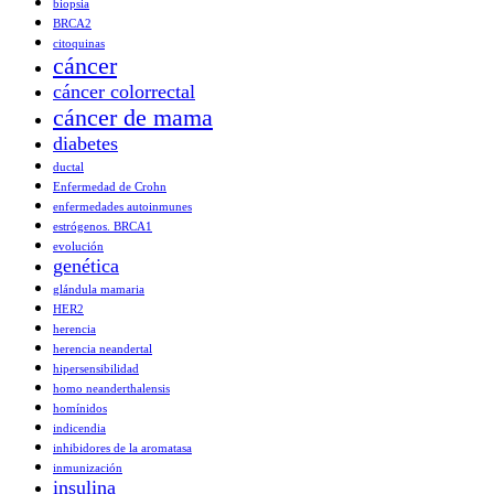
biopsia
BRCA2
citoquinas
cáncer
cáncer colorrectal
cáncer de mama
diabetes
ductal
Enfermedad de Crohn
enfermedades autoinmunes
estrógenos. BRCA1
evolución
genética
glándula mamaria
HER2
herencia
herencia neandertal
hipersensibilidad
homo neanderthalensis
homínidos
indicendia
inhibidores de la aromatasa
inmunización
insulina