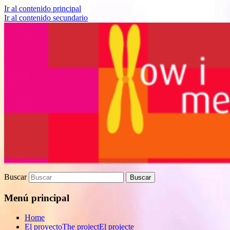
Ir al contenido principal
Ir al contenido secundario
Proyecto de divulgación científica sobre
How I met your genes
Biomedicina
Buscar
Menú principal
Home
El proyecto
The project
El projecte