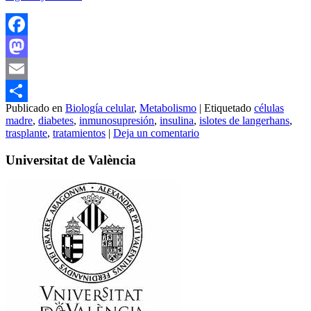
Facebook
Mastodon
Email
Publicado en
Biología celular
,
Metabolismo
|
Etiquetado
células
Compartir
madre
,
diabetes
,
inmunosupresión
,
insulina
,
islotes de langerhans
,
trasplante
,
tratamientos
|
Deja un comentario
Universitat de València