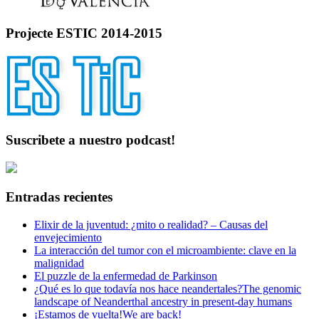
Projecte ESTIC 2014-2015
Suscribete a nuestro podcast!
Entradas recientes
Elixir de la juventud: ¿mito o realidad? – Causas del
envejecimiento
La interacción del tumor con el microambiente: clave en la
malignidad
El puzzle de la enfermedad de Parkinson
¿Qué es lo que todavía nos hace neandertales?
The genomic
landscape of Neanderthal ancestry in present-day humans
¡Estamos de vuelta!
We are back!