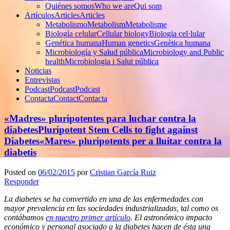
Quiénes somos
Who we are
Qui som
Artículos
Articles
Articles
Metabolismo
Metabolism
Metabolisme
Biología celular
Cellular biology
Biologia cel·lular
Genética humana
Human genetics
Genètica humana
Microbiología y Salud pública
Microbiology and Public
health
Microbiologia i Salut pública
Noticias
Entrevistas
Podcast
Podcast
Podcast
Contacta
Contact
Contacta
«Madres» pluripotentes para luchar contra la
diabetes
Pluripotent Stem Cells to fight against
Diabetes
«Mares» pluripotents per a lluitar contra la
diabetis
Posted on
06/02/2015
por
Cristian García Ruiz
Responder
La diabetes se ha convertido en una de las enfermedades con
mayor prevalencia en las sociedades industrializadas, tal como os
contábamos
en nuestro primer artículo
. El astronómico impacto
económico y personal asociado a la diabetes hacen de ésta una