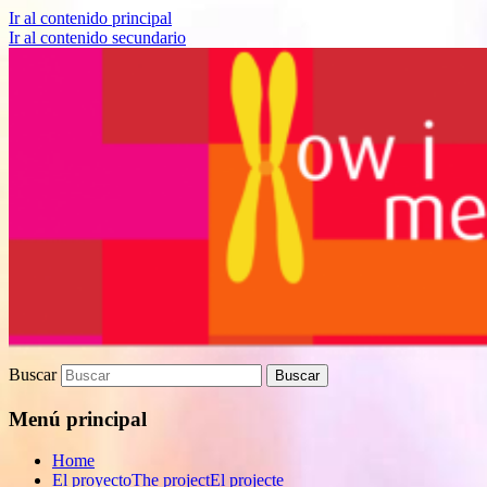
Ir al contenido principal
Ir al contenido secundario
Proyecto de divulgación científica sobre
How I met your genes
Biomedicina
Buscar
Menú principal
Home
El proyecto
The project
El projecte