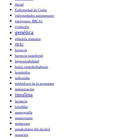
ductal
Enfermedad de Crohn
enfermedades autoinmunes
estrógenos. BRCA1
evolución
genética
glándula mamaria
HER2
herencia
herencia neandertal
hipersensibilidad
homo neanderthalensis
homínidos
indicendia
inhibidores de la aromatasa
inmunización
insulina
lactancia
lobulillar
mamografía
mastectomía
melanoma
metabolismo del alcohol
mutación