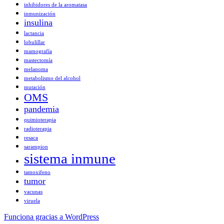
inhibidores de la aromatasa
inmunización
insulina
lactancia
lobulillar
mamografía
mastectomía
melanoma
metabolismo del alcohol
mutación
OMS
pandemia
quimioterapia
radioterapia
resaca
sarampion
sistema inmune
tamoxifeno
tumor
vacunas
viruela
Funciona gracias a WordPress