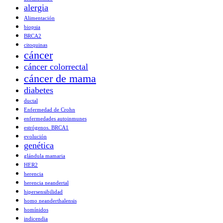
alergia
Alimentación
biopsia
BRCA2
citoquinas
cáncer
cáncer colorrectal
cáncer de mama
diabetes
ductal
Enfermedad de Crohn
enfermedades autoinmunes
estrógenos. BRCA1
evolución
genética
glándula mamaria
HER2
herencia
herencia neandertal
hipersensibilidad
homo neanderthalensis
homínidos
indicendia