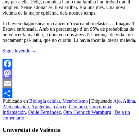
any per a ella. Feliç, completa i amb una família i un treball que li
omplien. Sense adonar-se, li va arribar. Era una més. Una nova
víctima de la major epidèmia dels nostres temps.
Li havien diagnosticat un càncer d’ovari amb metàstasi… Imagina’t.
Estava enfonsada. Amb un percentatge d’un 95% de probabilitat de
no vèncer la malaltia, li donaven dos anys d’esperança de vida i un
tractament pal·liatiu, que no curatiu. Li havia tocat la loteria maleïda.
Sigue leyendo
→
Facebook
Mastodon
Email
Publicado en
Biología celular
,
Metabolismo
|
Etiquetado
Ajo
,
Aliína
,
Compartir
Alimentación
,
Apigenina
,
cáncer
,
Cúrcuma
,
Curcumina
,
Inflamación
,
Odile Fernández
,
Otto Heinrich Warnburg
|
Deja un
comentario
Universitat de València