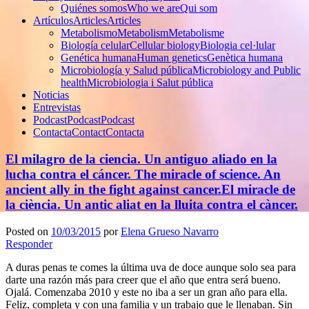
Quiénes somos
Who we are
Qui som
Artículos
Articles
Articles
Metabolismo
Metabolism
Metabolisme
Biología celular
Cellular biology
Biologia cel·lular
Genética humana
Human genetics
Genètica humana
Microbiología y Salud pública
Microbiology and Public
health
Microbiologia i Salut pública
Noticias
Entrevistas
Podcast
Podcast
Podcast
Contacta
Contact
Contacta
El milagro de la ciencia. Un antiguo aliado en la
lucha contra el cáncer.
The miracle of science. An
ancient ally in the fight against cancer.
El miracle de
la ciència. Un antic aliat en la lluita contra el càncer.
Posted on
10/03/2015
por
Elena Grueso Navarro
Responder
A duras penas te comes la última uva de doce aunque solo sea para
darte una razón más para creer que el año que entra será bueno.
Ojalá. Comenzaba 2010 y este no iba a ser un gran año para ella.
Feliz, completa y con una familia y un trabajo que le llenaban. Sin