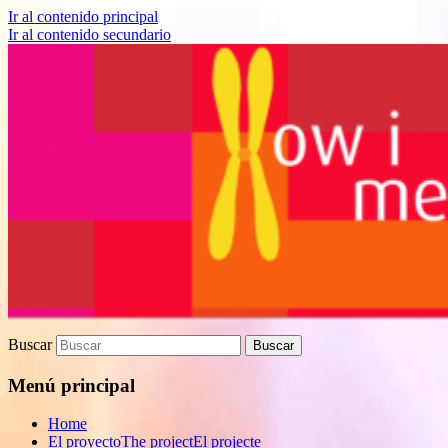
Ir al contenido principal
Ir al contenido secundario
Proyecto de divulgación científica sobre
How I met your genes
Biomedicina
Buscar
Menú principal
Home
El proyecto
The project
El projecte