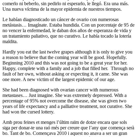
comerlo ni beberlo, sin pedirlo ni esperarlo, le llegó. Era una más.
Una nueva víctima de la mayor epidemia de nuestros tiempos.
Le habían diagnosticado un cáncer de ovario con numerosas
metástasis… Imagínate. Estaba hundida. Con un porcentaje de 95 de
no vencer la enfermedad, le daban dos años de esperanza de vida y
un tratamiento paliativo, que no curativo. Le había tocado la lotería
maldita.
Hardly you eat the last twelve grapes although it is only to give you
a reason to believe that the coming year will be good. Hopefully.
Beginning 2010 and this was not going to be a great year for her.
Happy, complete with a family and a job that filled her. Through no
fault of her own, without asking or expecting it, it came. She was
one more. A new victim of the largest epidemic of our age.
She had been diagnosed with ovarian cancer with numerous
metastases… Just imagine. She was extremely depressed. With a
percentage of 95% not overcome the disease, she was given two
years of life expectancy and a palliative treatment, not curative. She
had won the cursed lottery.
Amb prou feines et menges l’últim raïm de dotze encara que sols
siga per donar-te una raó més per creure que l’any que comença serà
bo. Tant de bo. Començava 2010 i aquest no anava a ser un gran