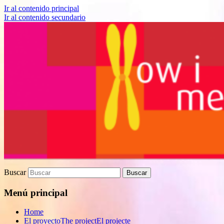
Ir al contenido principal
Ir al contenido secundario
Proyecto de divulgación científica sobre
How I met your genes
Biomedicina
Buscar
Menú principal
Home
El proyecto
The project
El projecte