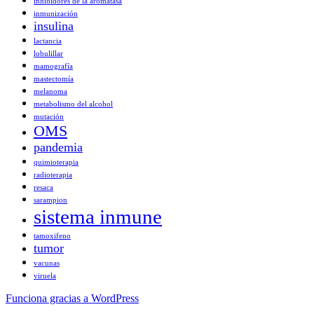
inhibidores de la aromatasa
inmunización
insulina
lactancia
lobulillar
mamografía
mastectomía
melanoma
metabolismo del alcohol
mutación
OMS
pandemia
quimioterapia
radioterapia
resaca
sarampion
sistema inmune
tamoxifeno
tumor
vacunas
viruela
Funciona gracias a WordPress