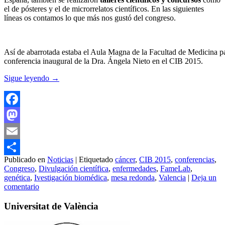
el de pósteres y el de microrrelatos científicos. En las siguientes
líneas os contamos lo que más nos gustó del congreso.
Así de abarrotada estaba el Aula Magna de la Facultad de Medicina pa
conferencia inaugural de la Dra. Ángela Nieto en el CIB 2015.
Sigue leyendo
→
Facebook
Mastodon
Email
Publicado en
Noticias
|
Etiquetado
cáncer
,
CIB 2015
,
conferencias
,
Compartir
Congreso
,
Divulgación científica
,
enfermedades
,
FameLab
,
genética
,
Ivestigación biomédica
,
mesa redonda
,
Valencia
|
Deja un
comentario
Universitat de València