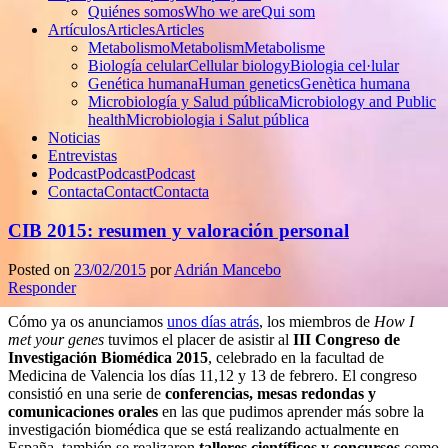
Quiénes somos
Who we are
Qui som
Artículos
Articles
Articles
Metabolismo
Metabolism
Metabolisme
Biología celular
Cellular biology
Biologia cel·lular
Genética humana
Human genetics
Genètica humana
Microbiología y Salud pública
Microbiology and Public
health
Microbiologia i Salut pública
Noticias
Entrevistas
Podcast
Podcast
Podcast
Contacta
Contact
Contacta
CIB 2015: resumen y valoración personal
Posted on
23/02/2015
por
Adrián Mancebo
Responder
Cómo ya os anunciamos
unos días atrás
, los miembros de
How I
met your genes
tuvimos el placer de asistir al
III Congreso de
Investigación Biomédica 2015
, celebrado en la facultad de
Medicina de Valencia los días 11,12 y 13 de febrero. El congreso
consistió en una serie de
conferencias, mesas redondas y
comunicaciones orales
en las que pudimos aprender más sobre la
investigación biomédica que se está realizando actualmente en
España, también se realizaron
talleres científicos y concursos
como