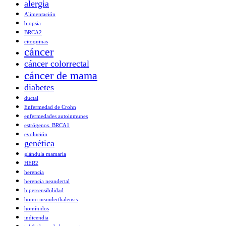
alergia
Alimentación
biopsia
BRCA2
citoquinas
cáncer
cáncer colorrectal
cáncer de mama
diabetes
ductal
Enfermedad de Crohn
enfermedades autoinmunes
estrógenos. BRCA1
evolución
genética
glándula mamaria
HER2
herencia
herencia neandertal
hipersensibilidad
homo neanderthalensis
homínidos
indicendia