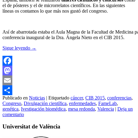
el de pósteres y el de microrrelatos científicos. En las siguientes
líneas os contamos lo que más nos gustó del congreso.
Así de abarrotada estaba el Aula Magna de la Facultad de Medicina pa
conferencia inaugural de la Dra. Ángela Nieto en el CIB 2015.
Sigue leyendo
→
Facebook
Mastodon
Email
Publicado en
Noticias
|
Etiquetado
cáncer
,
CIB 2015
,
conferencias
,
Compartir
Congreso
,
Divulgación científica
,
enfermedades
,
FameLab
,
genética
,
Ivestigación biomédica
,
mesa redonda
,
Valencia
|
Deja un
comentario
Universitat de València