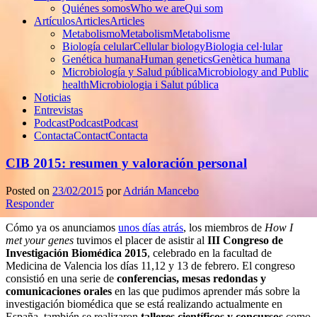
Quiénes somos
Who we are
Qui som
Artículos
Articles
Articles
Metabolismo
Metabolism
Metabolisme
Biología celular
Cellular biology
Biologia cel·lular
Genética humana
Human genetics
Genètica humana
Microbiología y Salud pública
Microbiology and Public
health
Microbiologia i Salut pública
Noticias
Entrevistas
Podcast
Podcast
Podcast
Contacta
Contact
Contacta
CIB 2015: resumen y valoración personal
Posted on
23/02/2015
por
Adrián Mancebo
Responder
Cómo ya os anunciamos
unos días atrás
, los miembros de
How I
met your genes
tuvimos el placer de asistir al
III Congreso de
Investigación Biomédica 2015
, celebrado en la facultad de
Medicina de Valencia los días 11,12 y 13 de febrero. El congreso
consistió en una serie de
conferencias, mesas redondas y
comunicaciones orales
en las que pudimos aprender más sobre la
investigación biomédica que se está realizando actualmente en
España, también se realizaron
talleres científicos y concursos
como