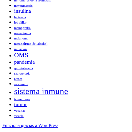
inhibidores de la aromatasa
inmunización
insulina
lactancia
lobulillar
mamografía
mastectomía
melanoma
metabolismo del alcohol
mutación
OMS
pandemia
quimioterapia
radioterapia
resaca
sarampion
sistema inmune
tamoxifeno
tumor
vacunas
viruela
Funciona gracias a WordPress