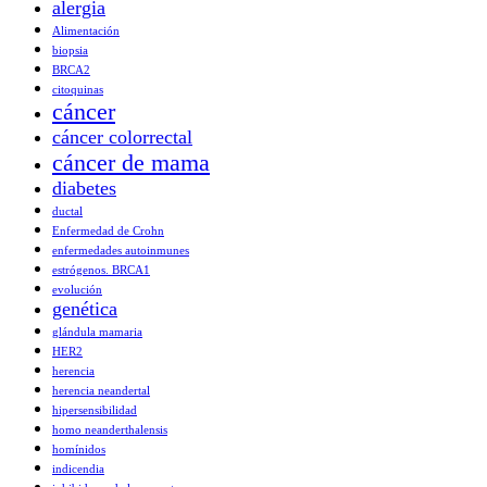
alergia
Alimentación
biopsia
BRCA2
citoquinas
cáncer
cáncer colorrectal
cáncer de mama
diabetes
ductal
Enfermedad de Crohn
enfermedades autoinmunes
estrógenos. BRCA1
evolución
genética
glándula mamaria
HER2
herencia
herencia neandertal
hipersensibilidad
homo neanderthalensis
homínidos
indicendia